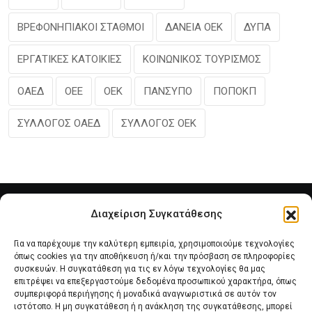
ΒΡΕΦΟΝΗΠΙΑΚΟΙ ΣΤΑΘΜΟΙ
ΔΑΝΕΙΑ ΟΕΚ
ΔΥΠΑ
ΕΡΓΑΤΙΚΕΣ ΚΑΤΟΙΚΙΕΣ
ΚΟΙΝΩΝΙΚΟΣ ΤΟΥΡΙΣΜΟΣ
ΟΑΕΔ
ΟΕΕ
ΟΕΚ
ΠΑΝΣΥΠΟ
ΠΟΠΟΚΠ
ΣΥΛΛΟΓΟΣ ΟΑΕΔ
ΣΥΛΛΟΓΟΣ ΟΕΚ
Διαχείριση Συγκατάθεσης
Για να παρέχουμε την καλύτερη εμπειρία, χρησιμοποιούμε τεχνολογίες
όπως cookies για την αποθήκευση ή/και την πρόσβαση σε πληροφορίες
συσκευών. Η συγκατάθεση για τις εν λόγω τεχνολογίες θα μας
επιτρέψει να επεξεργαστούμε δεδομένα προσωπικού χαρακτήρα, όπως
συμπεριφορά περιήγησης ή μοναδικά αναγνωριστικά σε αυτόν τον
Αρχική
Νέα του Συλλόγου
Θέματα e-Magazino
ιστότοπο. Η μη συγκατάθεση ή η ανάκληση της συγκατάθεσης, μπορεί