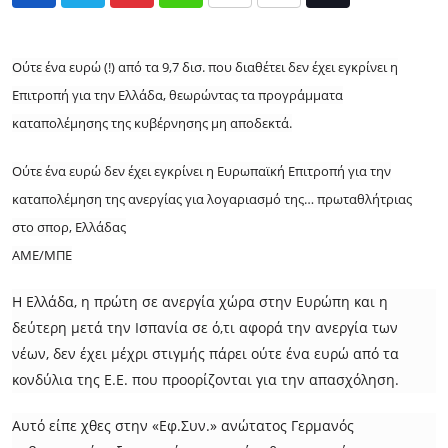
Pinterest
Whatsapp
Print
Share
Tiktok
via
Email
Ούτε ένα ευρώ (!) από τα 9,7 δισ. που διαθέτει δεν έχει εγκρίνει η
Επιτροπή για την Ελλάδα, θεωρώντας τα προγράμματα
καταπολέμησης της κυβέρνησης μη αποδεκτά.
Ούτε ένα ευρώ δεν έχει εγκρίνει η Ευρωπαϊκή Επιτροπή για την
καταπολέμηση της ανεργίας για λογαριασμό της… πρωταθλήτριας
στο σπορ, Ελλάδας
ΑΜΕ/ΜΠΕ
Η Ελλάδα, η πρώτη σε ανεργία χώρα στην Ευρώπη και η
δεύτερη μετά την Ισπανία σε ό,τι αφορά την ανεργία των
νέων, δεν έχει μέχρι στιγμής πάρει ούτε ένα ευρώ από τα
κονδύλια της Ε.Ε. που προορίζονται για την απασχόληση.
Αυτό είπε χθες στην «Εφ.Συν.» ανώτατος Γερμανός