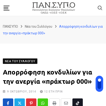
Skip
to
content
ΠΑΝΣΥΠΟ
Νέα του Συλλόγου
Απορρόφηση κονδυλίων για
την ανεργία «πράκτωρ 000»
ΝΈΑ ΤΟΥ ΣΥΛΛΌΓΟΥ
Απορρόφηση κονδυλίων για
την ανεργία «πράκτωρ 000»
9 ΟΚΤΩΒΡΊΟΥ, 2014
12 ΈΤΗ ΠΡΙΝ