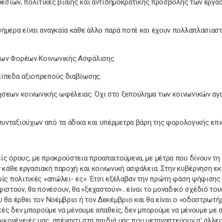
ρεσιών, πολιτικές βίαιης και αντιδημοκρατικής προσβολής των εργα
ήμερα είναι αναγκαία κάθε άλλο παρά ποτέ και έχουν πολλαπλασιασ
 των Φορέων Κοινωνικής Ασφάλισης
πίπεδα αξιοπρεπούς διαβίωσης.
ήσεων κοινωνικής ωφέλειας. Όχι στο ξεπούλημα των κοινωνικών αγ
υνταξιούχων από τα άδικα και υπέρμετρα βάρη της φορολογικής επι
ίς όρους, με προκρούστεια προαπαιτούμενα, με μέτρα που δίνουν τη
 κάθε εργασιακή παροχή και κοινωνική ασφάλεια. Στην κυβέρνηση εκ
ρίς πολιτικές «απώλει- ες». Έτσι εξέλαβαν την πρώτη φάση ψήφισης
στούν, θα πονέσουν, θα «ξεχαστούν»…είναι το μοναδικό σχέδιό του
 θα έρθει τον Νοέμβριο ή τον Δεκέμβριο και θα είναι ο «οδοστρωτή
ικές δεν μπορούμε να μένουμε απαθείς, δεν μπορούμε να μένουμε με
ικογένειές μας, απέναντι στα παιδιά μας που μεταναστεύουν σ’ άλλε