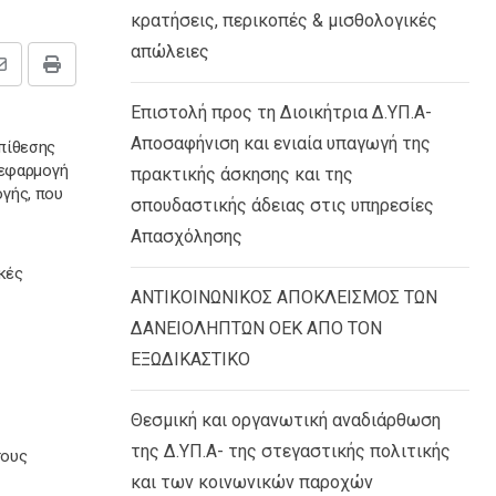
κρατήσεις, περικοπές & μισθολογικές
απώλειες
Share
Print
via
Επιστολή προς τη Διοικήτρια Δ.ΥΠ.Α-
Email
Αποσαφήνιση και ενιαία υπαγωγή της
επίθεσης
 εφαρμογή
πρακτικής άσκησης και της
γής, που
σπουδαστικής άδειας στις υπηρεσίες
Απασχόλησης
ικές
ΑΝΤΙΚΟΙΝΩΝΙΚΟΣ ΑΠΟΚΛΕΙΣΜΟΣ ΤΩΝ
ΔΑΝΕΙΟΛΗΠΤΩΝ ΟΕΚ ΑΠΟ ΤΟΝ
ΕΞΩΔΙΚΑΣΤΙΚΟ
Θεσμική και οργανωτική αναδιάρθωση
της Δ.ΥΠ.Α- της στεγαστικής πολιτικής
τους
και των κοινωνικών παροχών