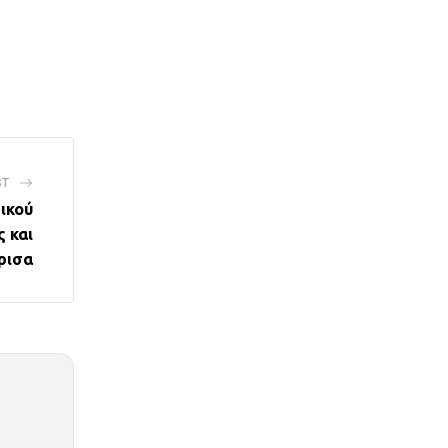
ST
ικού
 και
ρισα