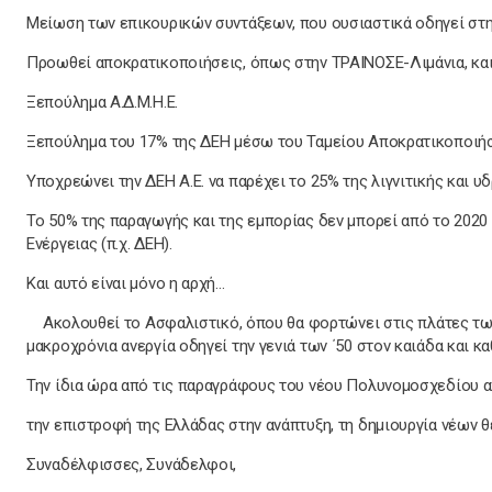
Μείωση των επικουρικών συντάξεων, που ουσιαστικά οδηγεί στη
Προωθεί αποκρατικοποιήσεις, όπως στην ΤΡΑΙΝΟΣΕ-Λιμάνια, και
Ξεπούλημα Α.Δ.Μ.Η.Ε.
Ξεπούλημα του 17% της ΔΕΗ μέσω του Ταμείου Αποκρατικοποιή
Υποχρεώνει την ΔΕΗ Α.Ε. να παρέχει το 25% της λιγνιτικής και
Το 50% της παραγωγής και της εμπορίας δεν μπορεί από το 2020 
Ενέργειας (π.χ. ΔΕΗ).
Και αυτό είναι μόνο η αρχή…
Ακολουθεί το Ασφαλιστικό, όπου θα φορτώνει στις πλάτες των
μακροχρόνια ανεργία οδηγεί την γενιά των ΄50 στον καιάδα και κα
Την ίδια ώρα από τις παραγράφους του νέου Πολυνομοσχεδίου α
την επιστροφή της Ελλάδας στην ανάπτυξη, τη δημιουργία νέων 
Συναδέλφισσες, Συνάδελφοι,