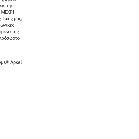
ους της
! ΜΕΧΡΙ
ς ζωής μας,
νωνικές
ίμενο της
ο πρόσφατο
με!!! Αρκεί