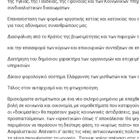
της Υγείας, της Παιδείας, της Πρόνοιας και των Κοινωνικών Υπη
συνδικαλιστικών δικαιωμάτων.
Επανασύσταση των φορέων εργατικής εστίας και κατοικίας που σ
για τους αδύναμους συνανθρώπους μας.
Διασφάλιση από το Κράτος της βιωσιμότητας και των παροχών
και την επαναφορά των κύριων και επικουρικών συντάξεων σε ε
Διατήρηση του δημόσιου χαρακτήρα των οργανισμών και επιχειρ
υπηρεσιών.
Δίκαιο φορολογικό σύστημα. Ελάφρυνση των μισθωτών και των σ
Τέλος στον αυταρχισμό και τη φτωχοποίηση.
Βρισκόμαστε αντιμέτωποι με ένα νέο σκληρό μνημόνιο με επαχθε
βολή σε κοινωνία και οικονομία, με νομοθετήματα που καταργούν
οι «δοκιμασίες» θα περάσουν χωρίς κοινωνικές αντιδράσεις, χω
προαπαιτούμενων…των «ορεκτικών» όπως τ’ αποκάλεσαν. Θα ψηφι
περιμένουν να περάσουν τη δεύτερη φάση, το «κυρίως πιάτο» που
Ασφαλιστικού. Απέναντι σ’ αυτές τις νέες αντικοινωνικές πολιτ
τα χέρια περιμένοντας το μοιραίο… Έχουμε χρέος απέναντι στις ο