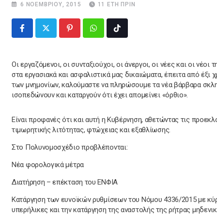
6 ΝΟΕΜΒΡΊΟΥ, 2015
11 ΈΤΗ ΠΡΙΝ
Pinterest
Whatsapp
Tiktok
Οι εργαζόμενοι, οι συνταξιούχοι, οι άνεργοι, οι νέες και οι νέοι
στα εργασιακά και ασφαλιστικά μας δικαιώματα, έπειτα από έξι 
των μνημονίων, καλούμαστε να πληρώσουμε τα νέα βάρβαρα σκλη
ισοπεδώνουν και καταργούν ότι έχει απομείνει «όρθιο».
Είναι προφανές ότι και αυτή η Κυβέρνηση, αθετώντας τις προεκλο
τιμωρητικής λιτότητας, φτώχειας και εξαθλίωσης.
Στο Πολυνομοσχέδιο προβλέπονται:
Νέα φορολογικά μέτρα
Διατήρηση – επέκταση του ΕΝΦΙΑ
Κατάργηση των ευνοϊκών ρυθμίσεων του Νόμου 4336/2015 με κύρ
υπερήλικες και την κατάργηση της αναστολής της ρήτρας μηδενικ