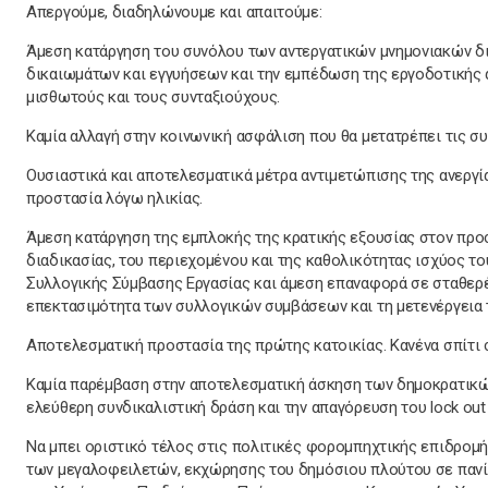
Απεργούμε, διαδηλώνουμε και απαιτούμε:
Άμεση κατάργηση του συνόλου των αντεργατικών μνημονιακών δ
δικαιωμάτων και εγγυήσεων και την εμπέδωση της εργοδοτικής α
μισθωτούς και τους συνταξιούχους.
Kαμία αλλαγή στην κοινωνική ασφάλιση που θα μετατρέπει τις σ
Ουσιαστικά και αποτελεσματικά μέτρα αντιμετώπισης της ανε
προστασία λόγω ηλικίας.
Άμεση κατάργηση της εμπλοκής της κρατικής εξουσίας στον προ
διαδικασίας, του περιεχομένου και της καθολικότητας ισχύος το
Συλλογικής Σύμβασης Εργασίας και άμεση επαναφορά σε σταθερέ
επεκτασιμότητα των συλλογικών συμβάσεων και τη μετενέργεια 
Αποτελεσματική προστασία της πρώτης κατοικίας. Κανένα σπίτι σ
Καμία παρέμβαση στην αποτελεσματική άσκηση των δημοκρατικών
ελεύθερη συνδικαλιστική δράση και την απαγόρευση του lock out
Να μπει οριστικό τέλος στις πολιτικές φορομπηχτικής επιδρομ
των μεγαλοφειλετών, εκχώρησης του δημόσιου πλούτου σε πανίσ