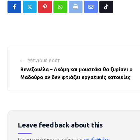
Pinterest
Whatsapp
Print
Share
Tiktok
via
Email
PREVIOUS POST
Βενεζουέλα – Ακόμη και μουστάκι θα ξυρίσει ο
Μαδούρο αν δεν φτιάξει εργατικές κατοικίες
Leave feedback about this
Για να σχολιάσετε πρέπει να
συνδεθείτε
.