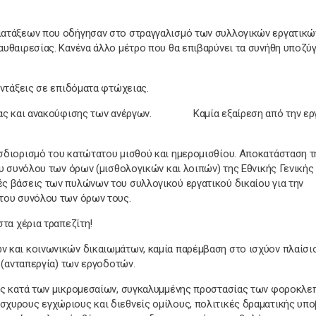
ιατάξεων που οδήγησαν στο στραγγαλισμό των συλλογικών εργατικώ
υθαιρεσίας. Κανένα άλλο μέτρο που θα επιβαρύνει τα συνήθη υποζύγ
υντάξεις σε επιδόματα φτώχειας.
ργίας και ανακούφισης των ανέργων. Καμία εξαίρεση από την ερ
σδιορισμό του κατώτατου μισθού και ημερομισθίου. Αποκατάσταση τ
υ συνόλου των όρων (μισθολογικών και λοιπών) της Εθνικής Γενικής
ς βάσεις των πυλώνων του συλλογικού εργατικού δικαίου για την
του συνόλου των όρων τους.
τα χέρια τραπεζίτη!
 και κοινωνικών δικαιωμάτων, καμία παρέμβαση στο ισχύον πλαίσιο
 (ανταπεργία) των εργοδοτών.
ής κατά των μικρομεσαίων, συγκαλυμμένης προστασίας των φοροκλε
χυρους εγχώριους και διεθνείς ομίλους, πολιτικές δραματικής υπ