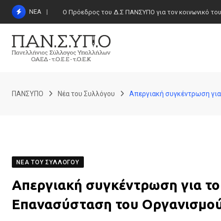
Skip
ΝΕΑ
Ο Πρόεδρος του Δ.Σ ΠΑΝΣΥΠΟ για τον κοινωνικό τουρι
to
content
ΠΑΝΣΥΠΟ
Νέα του Συλλόγου
Απεργιακή συγκέντρωση για 
ΝΈΑ ΤΟΥ ΣΥΛΛΌΓΟΥ
Απεργιακή συγκέντρωση για το
Επανασύσταση του Οργανισμού 