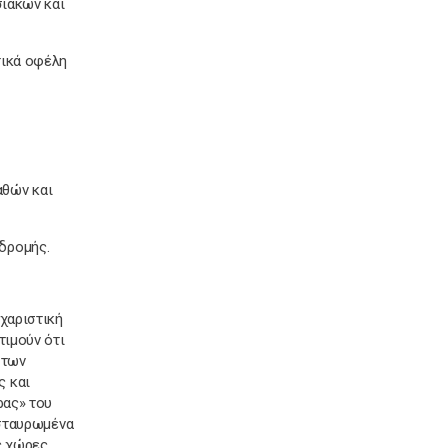
σιακών και
τικά οφέλη
αθών και
δρομής.
 χαριστική
τιμούν ότι
 των
ς και
ρας» του
 σταυρωμένα
ς χώρες,