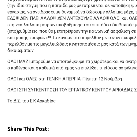
(την ίδια στιγμή που η πατρίδα μας μετατρέπεται σε «αποθήκη ψ
εργασίας, να αντιδράσουμε δυναμικά να δώσουμε άλλη μια μάχη, 
ΕΔΩ!!! ΔΕΝ ΠΑΕΙ ΑΛΛΟ!!! ΔΕΝ ΑΝΤΕΧΟΥΜΕ ΑΛΛΟ!!! ΟΛΟΙ και ΟΛΕΣ
στη νέα λαίλαπα μέτρων υποβάθμισης του επιπέδου διαβίωσής μα
(απο)ρυθμίσεις, που θα μετατρέψουν την κοινωνική ασφάλιση σε
επιτροπής «σοφών»!!! Το κάναμε στο παρελθόν με τον αντιασφαλ
παρελθόν με τις μεγαλειώδεις κινητοποιήσεις μας κατά των μν
δικαιωμάτων.
ΟΛΟΙ ΜΑΖΙ μπορούμε να αποτρέψουμε τα χειρότερα και να ανατρέ
ο καθένας και η καθεμιά από εμάς να επιλέξει τι είδους ασφά
ΟΛΟΙ και ΟΛΕΣ στη ΓΕΝΙΚΗ ΑΠΕΡΓΙΑ-Πέμπτη 12 Νοέμβρη
ΟΛΟΙ ΣΤΗ ΣΥΓΚΕΝΤΡΩΣΗ ΤΟΥ ΕΡΓΑΤΙΚΟΥ ΚΕΝΤΡΟΥ ΑΡΚΑΔΙΑΣ ΣΤΗ
Το Δ.Σ. του Ε.Κ.Αρκαδίας
Share This Post: