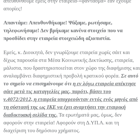
απευθυνθούμε εμείς στην εταιρεία-«φάντασμα» εάν έχουμε
απορίες!
Απαντάμε: Απευθυνθήκαμε! Ψάξαμε, ρωτήσαμε,
τηλεφωνήσαμε! Δεν βρήκαμε κανένα στοιχείο που να
προσδίδει στην εταιρεία στοιχειώδη αξιοπιστία.
Εμείς, κ. Διοικητά, δεν γνωρίζουμε εταιρεία χωρίς σάιτ και
δίχως παρουσία στα Μέσα Κοινωνικής Δικτύωσης, εταιρεία,
μάλιστα, που δραστηριοποιείται στον χώρο της διαφήμισης και
αναλαμβάνει διαφημιστική προβολή κρατικού φορέα.
Σε αυτό
το σημείο να επισημάνουμε ότι
η εν λόγω εταιρεία απέκτησε
σάιτ μετά τις καταγγελίες μας, παρότι, βάσει του
ν.4072/2012, η εταιρεία υποχρεούνταν εντός ενός μηνός από
τη σύστασή της ως ΙΚΕ να έχει αναρτήσει την εταιρική
διαδικτυακή σελίδα της.
Τα ερωτήματά μας, όμως, δεν
αφορούν στην εταιρεία! Αφορούν στη Δ.ΥΠ.Α. και τη
διαχείριση του δημόσιου χρήματος.