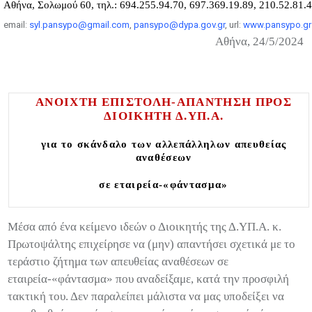
A
θήνα, Σολωμού 60, τηλ.: 694.255.94.70, 697.369.19.89, 210.52.81.
email:
syl.pansypo@gmail.com
,
pansypo@dypa.gov.gr
, url:
www.pansypo.gr
Αθήνα
,
24/5/2024
ΑΝΟΙΧΤΗ ΕΠΙΣΤΟΛΗ-ΑΠΑΝΤΗΣΗ ΠΡΟΣ
ΔΙΟΙΚΗΤΗ Δ.ΥΠ.Α.
για το σκάνδαλο των αλλεπάλληλων απευθείας
αναθέσεων
σε εταιρεία-«φάντασμα»
Μέσα από ένα κείμενο ιδεών ο Διοικητής της Δ.ΥΠ.Α. κ.
Πρωτοψάλτης επιχείρησε να (μην) απαντήσει σχετικά με το
τεράστιο ζήτημα των απευθείας αναθέσεων σε
εταιρεία-«φάντασμα» που αναδείξαμε, κατά την προσφιλή
τακτική του. Δεν παραλείπει μάλιστα να μας υποδείξει να