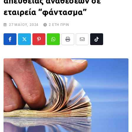
απευθείας αναθέσεων σε
εταιρεία “φάντασμα”
27 ΜΑΪ́ΟΥ, 2024
2 ΈΤΗ ΠΡΙΝ
Pinterest
Whatsapp
Print
Share
Tiktok
via
Email