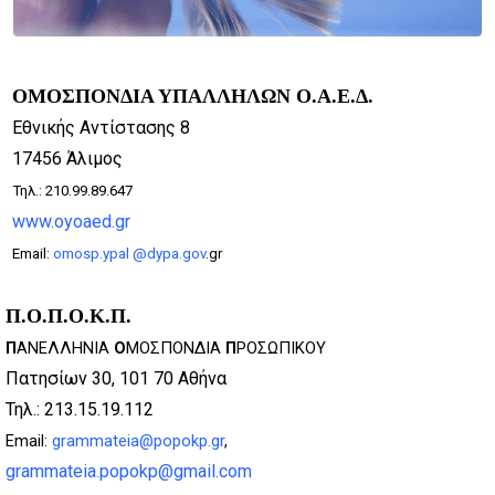
ΟΜ
Ο
ΣΠΟΝΔΙΑ ΥΠΑΛΛΗΛΩΝ Ο.Α.Ε.Δ.
Εθνικής Αντίστασης 8
17456 Άλιμος
Τηλ.: 210.99.89.647
www.oyoaed.gr
E
mail
:
omosp.ypal @
dypa.gov
.gr
Π.Ο.Π.Ο.Κ.Π.
Π
ΑΝΕΛΛΗΝΙΑ
Ο
ΜΟΣΠΟΝΔΙΑ
Π
ΡΟΣΩΠΙΚΟΥ
Πατησίων 30, 101 70 Αθήνα
Τηλ.: 213.15.19.112
Email:
grammateia@popokp.gr
,
grammateia.popokp@gmail.com