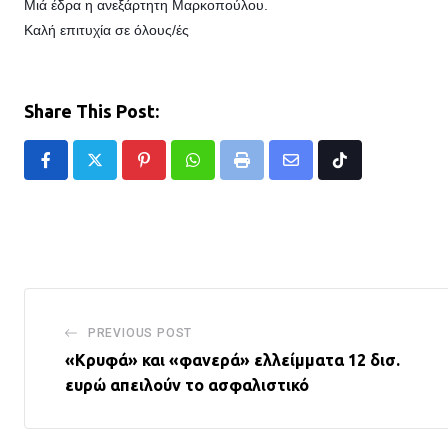
Μιά έδρα η ανεξάρτητη Μαρκοπούλου.
Καλή επιτυχία σε όλους/ές
Share This Post:
Pinterest
Whatsapp
Print
Share
Tiktok
via
Email
PREVIOUS POST
«Κρυφά» και «φανερά» ελλείμματα 12 δισ.
ευρώ απειλούν το ασφαλιστικό