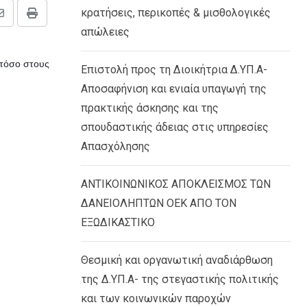
κρατήσεις, περικοπές & μισθολογικές
Share
Print
απώλειες
via
Email
 τόσο στους
Επιστολή προς τη Διοικήτρια Δ.ΥΠ.Α-
Αποσαφήνιση και ενιαία υπαγωγή της
πρακτικής άσκησης και της
σπουδαστικής άδειας στις υπηρεσίες
Απασχόλησης
ΑΝΤΙΚΟΙΝΩΝΙΚΟΣ ΑΠΟΚΛΕΙΣΜΟΣ ΤΩΝ
ΔΑΝΕΙΟΛΗΠΤΩΝ ΟΕΚ ΑΠΟ ΤΟΝ
ΕΞΩΔΙΚΑΣΤΙΚΟ
Θεσμική και οργανωτική αναδιάρθωση
της Δ.ΥΠ.Α- της στεγαστικής πολιτικής
και των κοινωνικών παροχών