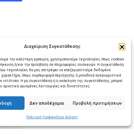
Διαχείριση Συγκατάθεσης
ις
χουμε την καλύτερη εμπειρία, χρησιμοποιούμε τεχνολογίες όπως cookies
οθήκευση ή/και την πρόσβαση σε πληροφορίες συσκευών. Η συγκατάθεση
λόγω τεχνολογίες θα μας επιτρέψει να επεξεργαστούμε δεδομένα
 χαρακτήρα, όπως συμπεριφορά περιήγησης ή μοναδικά αναγνωριστικά
ον ιστότοπο. Η μη συγκατάθεση ή η ανάκληση της συγκατάθεσης, μπορεί
ει αρνητικά ορισμένες λειτουργίες και δυνατότητες.
Share
Print
via
οδοχή
Δεν αποδέχομαι
Προβολή προτιμήσεων
Email
Πολιτική Cookies
Όροι Χρήσης