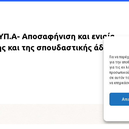
.ΥΠ.Α- Αποσαφήνιση και ενιαία
 και της σπουδαστικής άδειας στ
Για να παρέ
για την απ
για τις εν 
προσωπικού
σε αυτόν τ
να επηρεάσ
Απ