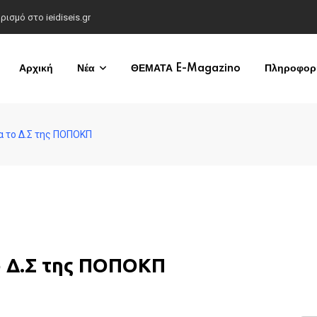
σμό στο ieidiseis.gr
Αρχική
Νέα
ΘΕΜΑΤΑ E-Magazino
Πληροφορί
α το Δ.Σ της ΠΟΠΟΚΠ
ο Δ.Σ της ΠΟΠΟΚΠ