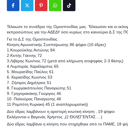
Pinterest
Whatsapp
Tiktok
Τέλειωσε το συνέδριο της Ομοσπονδίας μας. Τέλειωσαν και οι εκλο
εκπροσώπους για την ΑΔΕΔΥ όσο κυρίως στο καινούριο Δ.Σ της
Για το Δ.Σ της Ομοσπονδίας .
Κίνηση Αγωνιστικής Συσπείρωσης 86 ψήφοι (10 έδρες)
1.Κουρούκλης Αντώνης 84
2.Κιντής Γιάννης 72
3.Λιβέρης Κων/νος 72 (μετά από κλήρωση ισοψηφίας 2-3 θέσης)
4.Λυμπεράς Χαράλαμπος 65
5. Μουρατίδης Παύλος 61
6. Κερασίδης Κων/νος 53
7. Ζήσιμος Δημήτριος 51
8. Γεωργακόπουλος Παναγιώτης 51
9. Γρηγορακάκης Γεώργιος 46
10. Παλιούρας Παναγιώτης 46
11.Ρομπότη Κυριακή 45 (1 αναπληρωματική)
Δύο έδρες λαμβάνουν η αριστερή ενωτική κίνηση , 19 ψήφοι
Εκλέγονται ο Βαγενάς Χρήστος ,(2 ΕΚΛΕΓΈΝΤΑΣ….)
Δύο έδρες λαμβάνει η κίνηση που στηρίχθηκε από το ΠΑΜΕ, 18 ψήφο