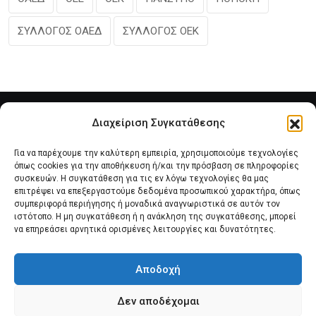
ΣΥΛΛΟΓΟΣ ΟΑΕΔ
ΣΥΛΛΟΓΟΣ ΟΕΚ
Διαχείριση Συγκατάθεσης
Για να παρέχουμε την καλύτερη εμπειρία, χρησιμοποιούμε τεχνολογίες
όπως cookies για την αποθήκευση ή/και την πρόσβαση σε πληροφορίες
συσκευών. Η συγκατάθεση για τις εν λόγω τεχνολογίες θα μας
επιτρέψει να επεξεργαστούμε δεδομένα προσωπικού χαρακτήρα, όπως
συμπεριφορά περιήγησης ή μοναδικά αναγνωριστικά σε αυτόν τον
Αρχική
Νέα του Συλλόγου
Θέματα e-Magazino
ιστότοπο. Η μη συγκατάθεση ή η ανάκληση της συγκατάθεσης, μπορεί
να επηρεάσει αρνητικά ορισμένες λειτουργίες και δυνατότητες.
Δ.Σ. ΠΑΝΣΥΠΟ
Επικοινωνία
Αποδοχή
Πολιτική Cookies (ΕΕ)
Δεν αποδέχομαι