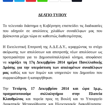
Pinterest
Whatsapp
Print
Share
Tiktok
via
Email
ΔΕΛΤΙΟ ΤΥΠΟΥ
Το τελευταίο διάστημα η Κυβέρνηση επισπεύδει τις διαδικασίες
που οδηγούν σε απολύσεις χιλιάδων συναδέλφων μας που
βρίσκονται μέχρι τώρα σε καθεστώς διαθεσιμότητας.
Η Εκτελεστική Επιτροπή της Α.Δ.Ε.Δ.Υ., ιεραρχώντας το στόχο
ακύρωσης των απολύσεων και αποτροπής νέων απολύσεων ως
προτεραιότητα για το Δημοσιοϋπαλληλικό κίνημα, αποφάσισε
να
κηρύξει τη 17η Δεκεμβρίου 2014 ημέρα Πανελλαδικής
Δράσης για την υπεράσπιση των απολυμένων συναδέλφων
μας
καθώς και των δομών και υπηρεσιών του Δημοσίου που
συρρικνώθηκαν ή καταργήθηκαν.
Την
Τετάρτη, 17 Δεκεμβρίου 2014 και ώρα 1μ.μ.,
πραγματοποιούμε συλλαλητήριο στην Πλατεία
Κλαυθμώνος
και πορεία προς τη Βουλή και το Υπουργείο
Διοικητικής Μεταρρύθμισης και Ηλεκτρονικής Διακυβέρνησης.