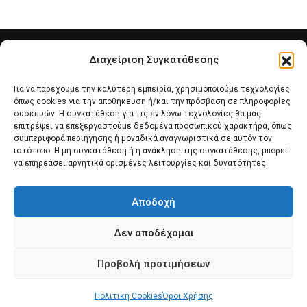
Διαχείριση Συγκατάθεσης
Για να παρέχουμε την καλύτερη εμπειρία, χρησιμοποιούμε τεχνολογίες
όπως cookies για την αποθήκευση ή/και την πρόσβαση σε πληροφορίες
συσκευών. Η συγκατάθεση για τις εν λόγω τεχνολογίες θα μας
επιτρέψει να επεξεργαστούμε δεδομένα προσωπικού χαρακτήρα, όπως
συμπεριφορά περιήγησης ή μοναδικά αναγνωριστικά σε αυτόν τον
Αρχική
Νέα του Συλλόγου
Θέματα e-Magazino
ιστότοπο. Η μη συγκατάθεση ή η ανάκληση της συγκατάθεσης, μπορεί
να επηρεάσει αρνητικά ορισμένες λειτουργίες και δυνατότητες.
Δ.Σ. ΠΑΝΣΥΠΟ
Επικοινωνία
Αποδοχή
Πολιτική Cookies (ΕΕ)
Δεν αποδέχομαι
Προβολή προτιμήσεων
Πολιτική Cookies
© 2025 pansypo.gr
Όροι Χρήσης