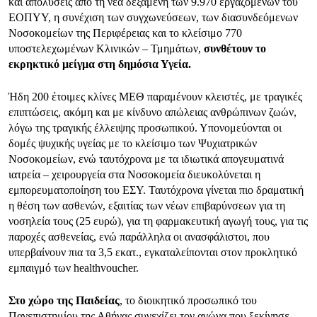
και απολύσεις από τη νέα δεξαμενή των 9.970 εργαζομένων του
ΕΟΠΥΥ, η συνέχιση των συγχωνεύσεων, των διασυνδεόμενων
Νοσοκομείων της Περιφέρειας και το κλείσιμο 770
υποστελεχωμένων Κλινικών – Τμημάτων,
συνθέτουν το
εκρηκτικό μείγμα στη δημόσια Υγεία.
Ήδη 200 έτοιμες κλίνες ΜΕΘ παραμένουν κλειστές, με τραγικές
επιπτώσεις, ακόμη και με κίνδυνο απώλειας ανθρώπινων ζωών,
λόγω της τραγικής έλλειψης προσωπικού. Υπονομεύονται οι
δομές ψυχικής υγείας με το κλείσιμο των Ψυχιατρικών
Νοσοκομείων, ενώ ταυτόχρονα με τα ιδιωτικά απογευματινά
ιατρεία – χειρουργεία στα Νοσοκομεία διευκολύνεται η
εμπορευματοποίηση του ΕΣΥ. Ταυτόχρονα γίνεται πιο δραματική
η θέση των ασθενών, εξαιτίας των νέων επιβαρύνσεων για τη
νοσηλεία τους (25 ευρώ), για τη φαρμακευτική αγωγή τους, για τις
παροχές ασθενείας, ενώ παράλληλα οι ανασφάλιστοι, που
υπερβαίνουν πια τα 3,5 εκατ., εγκαταλείπονται στον προκλητικό
εμπαιγμό των healthvoucher.
Στο χώρο της Παιδείας
, το διοικητικό προσωπικό του
Πανεπιστημίου της Αθήνας συνεχίζει τον αγώνα που ξεκίνησε