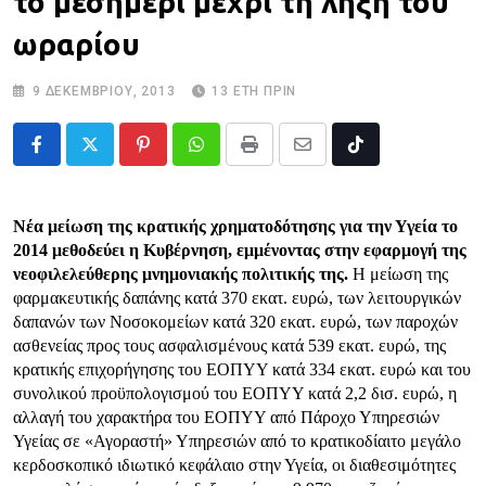
το μεσημέρι μέχρι τη λήξη του
ωραρίου
9 ΔΕΚΕΜΒΡΊΟΥ, 2013
13 ΈΤΗ ΠΡΙΝ
Pinterest
Whatsapp
Print
Share
Tiktok
via
Email
Νέα μείωση της κρατικής χρηματοδότησης για την Υγεία το
2014 μεθοδεύει η Κυβέρνηση, εμμένοντας στην εφαρμογή της
νεοφιλελεύθερης μνημονιακής πολιτικής της.
Η μείωση της
φαρμακευτικής δαπάνης κατά 370 εκατ. ευρώ, των λειτουργικών
δαπανών των Νοσοκομείων κατά 320 εκατ. ευρώ, των παροχών
ασθενείας προς τους ασφαλισμένους κατά 539 εκατ. ευρώ, της
κρατικής επιχορήγησης του ΕΟΠΥΥ κατά 334 εκατ. ευρώ και του
συνολικού προϋπολογισμού του ΕΟΠΥΥ κατά 2,2 δισ. ευρώ, η
αλλαγή του χαρακτήρα του ΕΟΠΥΥ από Πάροχο Υπηρεσιών
Υγείας σε «Αγοραστή» Υπηρεσιών από το κρατικοδίαιτο μεγάλο
κερδοσκοπικό ιδιωτικό κεφάλαιο στην Υγεία, οι διαθεσιμότητες