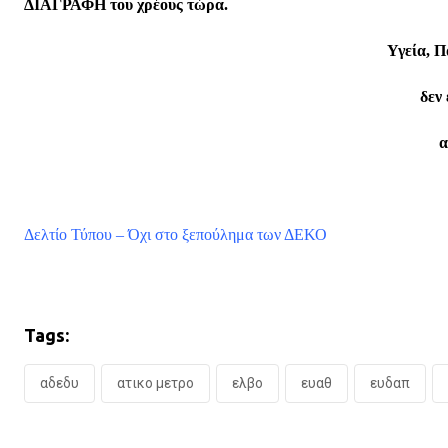
ΔΙΑΓΡΑΦΗ του χρέους τώρα.
Υγεία, Π
δεν
α
Δελτίο Τύπου – Όχι στο ξεπούλημα των ΔΕΚΟ
Tags:
αδεδυ
ατικο μετρο
ελβο
ευαθ
ευδαπ