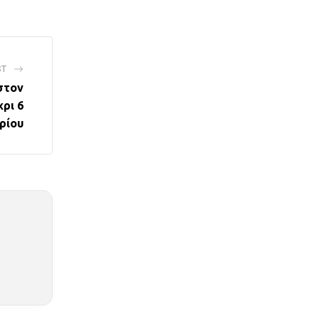
Email
ST
στον
ρι 6
ρίου