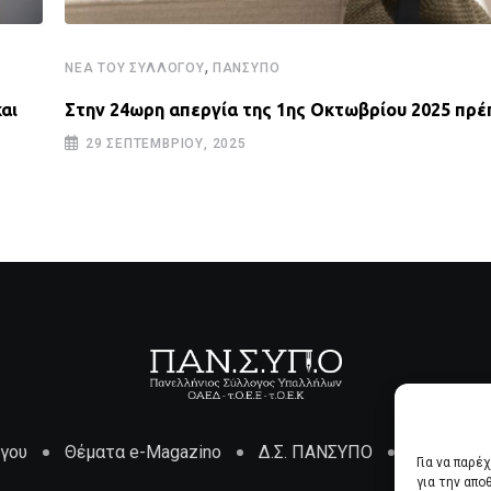
,
ΝΈΑ ΤΟΥ ΣΥΛΛΌΓΟΥ
ΠΑΝΣΥΠΟ
αι
Στην 24ωρη απεργία της 1ης Οκτωβρίου 2025 πρέ
29 ΣΕΠΤΕΜΒΡΊΟΥ, 2025
όγου
Θέματα e-Magazino
Δ.Σ. ΠΑΝΣΥΠΟ
Επικοινων
Για να παρέ
για την απ