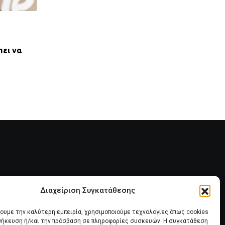
ΣΥΝΔΙΚΑΛΙΣΤΙΚΟΊ ΦΟΡΕΊΣ - ΟΜΟΣΠΟΝΔΊΕΣ - ΑΔΕΔΥ
πει να
ΑΔΕΔΥ-Κήρυξη Πανελλαδικής Στάσης Εργασί
6 Ιουνίου
25 ΜΑΪ́ΟΥ, 2025
Διαχείριση Συγκατάθεσης
ία
Πολιτική Cookies (ΕΕ)
χουμε την καλύτερη εμπειρία, χρησιμοποιούμε τεχνολογίες όπως cookies
οθήκευση ή/και την πρόσβαση σε πληροφορίες συσκευών. Η συγκατάθεση