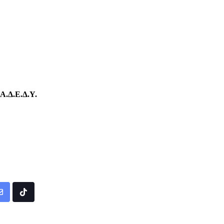
Α.Δ.Ε.Δ.Υ.
Share
Tiktok
via