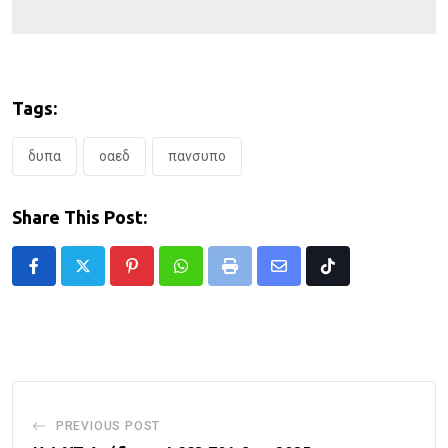
Tags:
δυπα
οαεδ
πανσυπο
Share This Post:
Pinterest
Whatsapp
Print
Share
Tiktok
via
Email
PREVIOUS POST