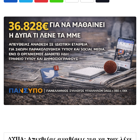
Pinterest
Whatsapp
Print
Share
Tiktok
via
Email
ΔΥΠΑ: Απευθείας αναθέσεις για να τους λένε