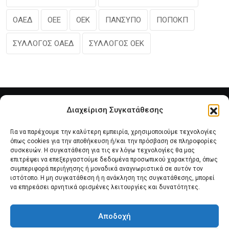
ΟΑΕΔ
ΟΕΕ
ΟΕΚ
ΠΑΝΣΥΠΟ
ΠΟΠΟΚΠ
ΣΥΛΛΟΓΟΣ ΟΑΕΔ
ΣΥΛΛΟΓΟΣ ΟΕΚ
Διαχείριση Συγκατάθεσης
Για να παρέχουμε την καλύτερη εμπειρία, χρησιμοποιούμε τεχνολογίες
όπως cookies για την αποθήκευση ή/και την πρόσβαση σε πληροφορίες
συσκευών. Η συγκατάθεση για τις εν λόγω τεχνολογίες θα μας
επιτρέψει να επεξεργαστούμε δεδομένα προσωπικού χαρακτήρα, όπως
συμπεριφορά περιήγησης ή μοναδικά αναγνωριστικά σε αυτόν τον
Αρχική
Νέα του Συλλόγου
Θέματα e-Magazino
ιστότοπο. Η μη συγκατάθεση ή η ανάκληση της συγκατάθεσης, μπορεί
να επηρεάσει αρνητικά ορισμένες λειτουργίες και δυνατότητες.
Δ.Σ. ΠΑΝΣΥΠΟ
Επικοινωνία
Αποδοχή
Πολιτική Cookies (ΕΕ)