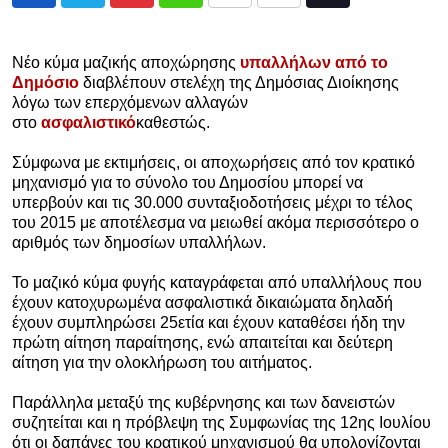
Pinterest
Whatsapp
Print
Share
Tiktok
via
Email
Νέο κύμα μαζικής αποχώρησης
υπαλλήλων από το
Δημόσιο
διαβλέπουν στελέχη της Δημόσιας Διοίκησης
λόγω των επερχόμενων αλλαγών
στο
ασφαλιστικό
καθεστώς.
Σύμφωνα με εκτιμήσεις, οι αποχωρήσεις από τον κρατικό
μηχανισμό για το σύνολο του Δημοσίου μπορεί να
υπερβούν και τις 30.000 συνταξιοδοτήσεις μέχρι το τέλος
του 2015 με αποτέλεσμα να μειωθεί ακόμα περισσότερο ο
αριθμός των δημοσίων υπαλλήλων.
Το μαζικό κύμα φυγής καταγράφεται από υπαλλήλους που
έχουν κατοχυρωμένα ασφαλιστικά δικαιώματα δηλαδή
έχουν συμπληρώσει 25ετία και έχουν καταθέσει ήδη την
πρώτη αίτηση παραίτησης, ενώ απαιτείται και δεύτερη
αίτηση για την ολοκλήρωση του αιτήματος.
Παράλληλα μεταξύ της κυβέρνησης και των δανειστών
συζητείται και η πρόβλεψη της Συμφωνίας της 12ης Ιουλίου
ότι οι δαπάνες του κρατικού μηχανισμού θα υπολογίζονται