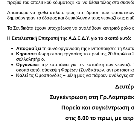
προβιά του «πολιτικού κόμματος» και να θέσει τέλος στο σκαν
Απαιτούμε να χυθεί άπλετο φως στη δράση των φασιστικώ
δημιούργησαν το έδαφος και διευκόλυναν τους νεοναζί στις επιθ
Τα Συνδικάτα έχουν υποχρέωση να αναλάβουν κεντρικό ρόλο στ
Η Εκτελεστική Επιτροπή της Α.Δ.Ε.Δ.Υ. για το σκοπό αυτό:
Αποφασίζει
τη συνδιοργάνωση της κινητοποίησης τη Δευτέ
Κηρύσσει
4ωρη στάση εργασίας το πρωί της 20 Απριλίου 2
συλλαλητήριο.
Οργανώνει
την καμπάνια για την καταδίκη των νεοναζί. 
σκοπό αυτό, σύσκεψη Φορέων (Συνδικάτων, αντιρατσιστικ
Καλεί
τις Ομοσπονδίες – μέλη μας να πάρουν ανάλογες απ
Δευτέρ
Συγκέντρωση στη Γρ.Λαμπράκη
Πορεία και συγκέντρωση 
στις 8.00 το πρωί, με τ