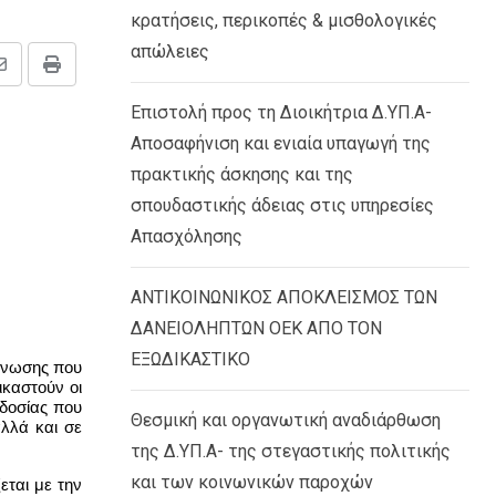
κρατήσεις, περικοπές & μισθολογικές
απώλειες
Share
Print
via
Επιστολή προς τη Διοικήτρια Δ.ΥΠ.Α-
Email
Αποσαφήνιση και ενιαία υπαγωγή της
πρακτικής άσκησης και της
σπουδαστικής άδειας στις υπηρεσίες
Απασχόλησης
ΑΝΤΙΚΟΙΝΩΝΙΚΟΣ ΑΠΟΚΛΕΙΣΜΟΣ ΤΩΝ
ΔΑΝΕΙΟΛΗΠΤΩΝ ΟΕΚ ΑΠΟ ΤΟΝ
ΕΞΩΔΙΚΑΣΤΙΚΟ
γάνωσης που
ικαστούν οι
οδοσίας που
Θεσμική και οργανωτική αναδιάρθωση
αλλά και σε
της Δ.ΥΠ.Α- της στεγαστικής πολιτικής
και των κοινωνικών παροχών
εται με την