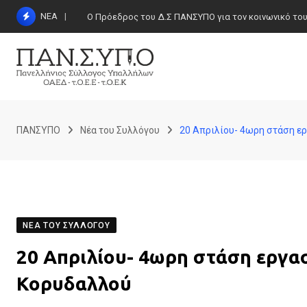
Skip
ΝΕΑ
Ο Πρόεδρος του Δ.Σ ΠΑΝΣΥΠΟ για τον κοινωνικό τουρι
to
content
ΠΑΝΣΥΠΟ
Νέα του Συλλόγου
20 Απριλίου- 4ωρη στάση ε
ΝΈΑ ΤΟΥ ΣΥΛΛΌΓΟΥ
20 Απριλίου- 4ωρη στάση εργασ
Κορυδαλλού