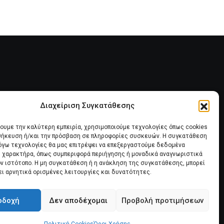
Διαχείριση Συγκατάθεσης
ία
Πολιτική Cookies (ΕΕ)
χουμε την καλύτερη εμπειρία, χρησιμοποιούμε τεχνολογίες όπως cookies
οθήκευση ή/και την πρόσβαση σε πληροφορίες συσκευών. Η συγκατάθεση
λόγω τεχνολογίες θα μας επιτρέψει να επεξεργαστούμε δεδομένα
 χαρακτήρα, όπως συμπεριφορά περιήγησης ή μοναδικά αναγνωριστικά
ον ιστότοπο. Η μη συγκατάθεση ή η ανάκληση της συγκατάθεσης, μπορεί
ει αρνητικά ορισμένες λειτουργίες και δυνατότητες.
οδοχή
Δεν αποδέχομαι
Προβολή προτιμήσεων