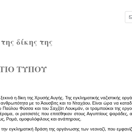
της δίκης της
ΤΙΟ ΤΥΠΟΥ
 ξεκινά η δίκη της Χρυσής Αυγής. Της εγκληματικής ναζιστικής ορ
ανθρωπότητα με το Άουσβιτς και το Νταχάου. Είναι ώρα να καταδ
ου Παύλου Φύσσα και του Σαχζάτ Λουκμάν, οι τραμπούκοι της εργ
ραμα, οι ρατσιστές που επιτέθηκαν στους Αιγυπτίους ψαράδες, 
υς, Ρομά, ομοφυλόφιλους και ανάπηρους.
α την εγκληματική δράση της οργάνωσης των νεοναζί, που εμφανίζ