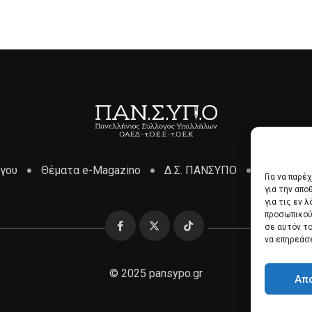
όγου
Θέματα e-Magazino
Δ.Σ. ΠΑΝΣΥΠΟ
Επικοινων
Για να παρέ
για την απ
για τις εν 
προσωπικού
σε αυτόν τ
να επηρεάσ
© 2025 pansypo.gr
Απ