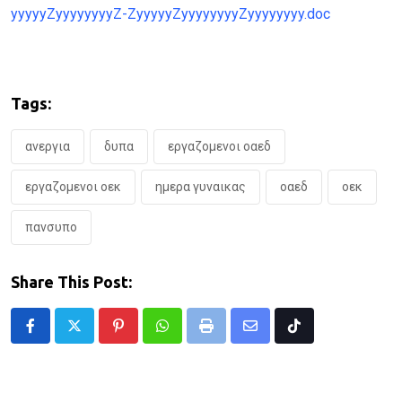
yyyyyZyyyyyyyyZ-ZyyyyyZyyyyyyyyZyyyyyyyy.doc
Tags:
ανεργια
δυπα
εργαζομενοι οαεδ
εργαζομενοι οεκ
ημερα γυναικας
οαεδ
οεκ
πανσυπο
Share This Post:
Pinterest
Whatsapp
Print
Share
Tiktok
via
Email