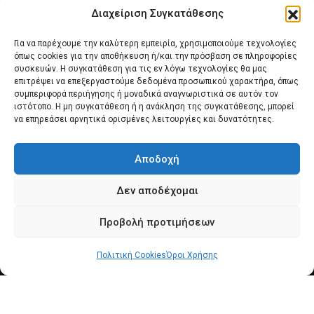
Διαχείριση Συγκατάθεσης
Για να παρέχουμε την καλύτερη εμπειρία, χρησιμοποιούμε τεχνολογίες
όπως cookies για την αποθήκευση ή/και την πρόσβαση σε πληροφορίες
συσκευών. Η συγκατάθεση για τις εν λόγω τεχνολογίες θα μας
επιτρέψει να επεξεργαστούμε δεδομένα προσωπικού χαρακτήρα, όπως
συμπεριφορά περιήγησης ή μοναδικά αναγνωριστικά σε αυτόν τον
Αρχική
Νέα του Συλλόγου
Θέματα e-Magazino
ιστότοπο. Η μη συγκατάθεση ή η ανάκληση της συγκατάθεσης, μπορεί
να επηρεάσει αρνητικά ορισμένες λειτουργίες και δυνατότητες.
Δ.Σ. ΠΑΝΣΥΠΟ
Επικοινωνία
Αποδοχή
Πολιτική Cookies (ΕΕ)
Δεν αποδέχομαι
Προβολή προτιμήσεων
Πολιτική Cookies
© 2025 pansypo.gr
Όροι Χρήσης