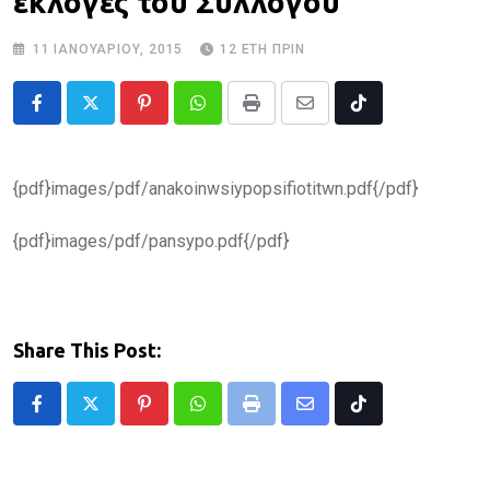
εκλογές του Συλλόγου
11 ΙΑΝΟΥΑΡΊΟΥ, 2015
12 ΈΤΗ ΠΡΙΝ
Pinterest
Whatsapp
Print
Share
Tiktok
via
Email
{pdf}images/pdf/anakoinwsiypopsifiotitwn.pdf{/pdf}
{pdf}images/pdf/pansypo.pdf{/pdf}
Share This Post:
Pinterest
Whatsapp
Print
Share
Tiktok
via
Email