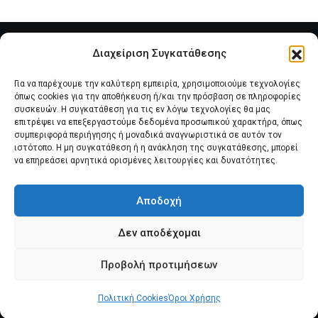
Διαχείριση Συγκατάθεσης
Για να παρέχουμε την καλύτερη εμπειρία, χρησιμοποιούμε τεχνολογίες
όπως cookies για την αποθήκευση ή/και την πρόσβαση σε πληροφορίες
συσκευών. Η συγκατάθεση για τις εν λόγω τεχνολογίες θα μας
επιτρέψει να επεξεργαστούμε δεδομένα προσωπικού χαρακτήρα, όπως
συμπεριφορά περιήγησης ή μοναδικά αναγνωριστικά σε αυτόν τον
Αρχική
Νέα του Συλλόγου
Θέματα e-Magazino
ιστότοπο. Η μη συγκατάθεση ή η ανάκληση της συγκατάθεσης, μπορεί
να επηρεάσει αρνητικά ορισμένες λειτουργίες και δυνατότητες.
Δ.Σ. ΠΑΝΣΥΠΟ
Επικοινωνία
Αποδοχή
Πολιτική Cookies (ΕΕ)
Δεν αποδέχομαι
Προβολή προτιμήσεων
Πολιτική Cookies
© 2025 pansypo.gr
Όροι Χρήσης