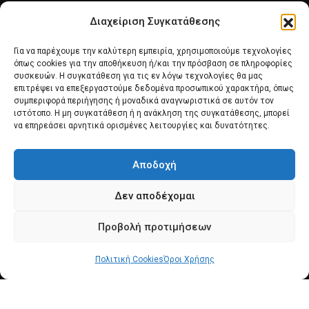
Διαχείριση Συγκατάθεσης
Για να παρέχουμε την καλύτερη εμπειρία, χρησιμοποιούμε τεχνολογίες
όπως cookies για την αποθήκευση ή/και την πρόσβαση σε πληροφορίες
συσκευών. Η συγκατάθεση για τις εν λόγω τεχνολογίες θα μας
επιτρέψει να επεξεργαστούμε δεδομένα προσωπικού χαρακτήρα, όπως
συμπεριφορά περιήγησης ή μοναδικά αναγνωριστικά σε αυτόν τον
Αρχική
Νέα του Συλλόγου
Θέματα e-Magazino
ιστότοπο. Η μη συγκατάθεση ή η ανάκληση της συγκατάθεσης, μπορεί
να επηρεάσει αρνητικά ορισμένες λειτουργίες και δυνατότητες.
Δ.Σ. ΠΑΝΣΥΠΟ
Επικοινωνία
Αποδοχή
Πολιτική Cookies (ΕΕ)
Δεν αποδέχομαι
Προβολή προτιμήσεων
Πολιτική Cookies
Όροι Χρήσης
© 2025 pansypo.gr