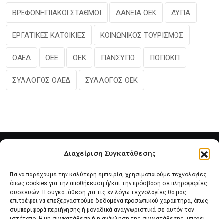
ΒΡΕΦΟΝΗΠΙΑΚΟΙ ΣΤΑΘΜΟΙ
ΔΑΝΕΙΑ ΟΕΚ
ΔΥΠΑ
ΕΡΓΑΤΙΚΕΣ ΚΑΤΟΙΚΙΕΣ
ΚΟΙΝΩΝΙΚΟΣ ΤΟΥΡΙΣΜΟΣ
ΟΑΕΔ
ΟΕΕ
ΟΕΚ
ΠΑΝΣΥΠΟ
ΠΟΠΟΚΠ
ΣΥΛΛΟΓΟΣ ΟΑΕΔ
ΣΥΛΛΟΓΟΣ ΟΕΚ
Διαχείριση Συγκατάθεσης
Για να παρέχουμε την καλύτερη εμπειρία, χρησιμοποιούμε τεχνολογίες
όπως cookies για την αποθήκευση ή/και την πρόσβαση σε πληροφορίες
συσκευών. Η συγκατάθεση για τις εν λόγω τεχνολογίες θα μας
επιτρέψει να επεξεργαστούμε δεδομένα προσωπικού χαρακτήρα, όπως
συμπεριφορά περιήγησης ή μοναδικά αναγνωριστικά σε αυτόν τον
Αρχική
Νέα του Συλλόγου
Θέματα e-Magazino
ιστότοπο. Η μη συγκατάθεση ή η ανάκληση της συγκατάθεσης, μπορεί