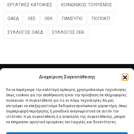
ΕΡΓΑΤΙΚΕΣ ΚΑΤΟΙΚΙΕΣ
ΚΟΙΝΩΝΙΚΟΣ ΤΟΥΡΙΣΜΟΣ
ΟΑΕΔ
ΟΕΕ
ΟΕΚ
ΠΑΝΣΥΠΟ
ΠΟΠΟΚΠ
ΣΥΛΛΟΓΟΣ ΟΑΕΔ
ΣΥΛΛΟΓΟΣ ΟΕΚ
Διαχείριση Συγκατάθεσης
Για να παρέχουμε την καλύτερη εμπειρία, χρησιμοποιούμε τεχνολογίες
όπως cookies για την αποθήκευση ή/και την πρόσβαση σε πληροφορίες
συσκευών. Η συγκατάθεση για τις εν λόγω τεχνολογίες θα μας
επιτρέψει να επεξεργαστούμε δεδομένα προσωπικού χαρακτήρα, όπως
συμπεριφορά περιήγησης ή μοναδικά αναγνωριστικά σε αυτόν τον
Αρχική
Νέα του Συλλόγου
Θέματα e-Magazino
ιστότοπο. Η μη συγκατάθεση ή η ανάκληση της συγκατάθεσης, μπορεί
να επηρεάσει αρνητικά ορισμένες λειτουργίες και δυνατότητες.
Δ.Σ. ΠΑΝΣΥΠΟ
Επικοινωνία