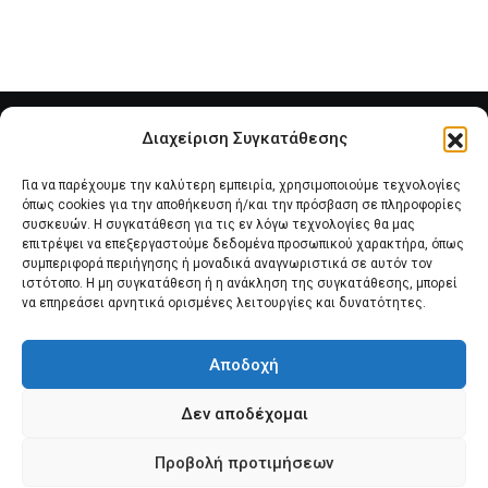
Διαχείριση Συγκατάθεσης
Για να παρέχουμε την καλύτερη εμπειρία, χρησιμοποιούμε τεχνολογίες
όπως cookies για την αποθήκευση ή/και την πρόσβαση σε πληροφορίες
συσκευών. Η συγκατάθεση για τις εν λόγω τεχνολογίες θα μας
επιτρέψει να επεξεργαστούμε δεδομένα προσωπικού χαρακτήρα, όπως
συμπεριφορά περιήγησης ή μοναδικά αναγνωριστικά σε αυτόν τον
Αρχική
Νέα του Συλλόγου
Θέματα e-Magazino
ιστότοπο. Η μη συγκατάθεση ή η ανάκληση της συγκατάθεσης, μπορεί
να επηρεάσει αρνητικά ορισμένες λειτουργίες και δυνατότητες.
Δ.Σ. ΠΑΝΣΥΠΟ
Επικοινωνία
Αποδοχή
Πολιτική Cookies (ΕΕ)
Δεν αποδέχομαι
Προβολή προτιμήσεων