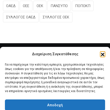
ΟΑΕΔ
ΟΕΕ
ΟΕΚ
ΠΑΝΣΥΠΟ
ΠΟΠΟΚΠ
ΣΥΛΛΟΓΟΣ ΟΑΕΔ
ΣΥΛΛΟΓΟΣ ΟΕΚ
Διαχείριση Συγκατάθεσης
Για να παρέχουμε την καλύτερη εμπειρία, χρησιμοποιούμε τεχνολογίες
όπως cookies για την αποθήκευση ή/και την πρόσβαση σε πληροφορίες
συσκευών. Η συγκατάθεση για τις εν λόγω τεχνολογίες θα μας
επιτρέψει να επεξεργαστούμε δεδομένα προσωπικού χαρακτήρα, όπως
συμπεριφορά περιήγησης ή μοναδικά αναγνωριστικά σε αυτόν τον
Αρχική
Νέα του Συλλόγου
Θέματα e-Magazino
ιστότοπο. Η μη συγκατάθεση ή η ανάκληση της συγκατάθεσης, μπορεί
να επηρεάσει αρνητικά ορισμένες λειτουργίες και δυνατότητες.
Δ.Σ. ΠΑΝΣΥΠΟ
Επικοινωνία
Αποδοχή
Πολιτική Cookies (ΕΕ)