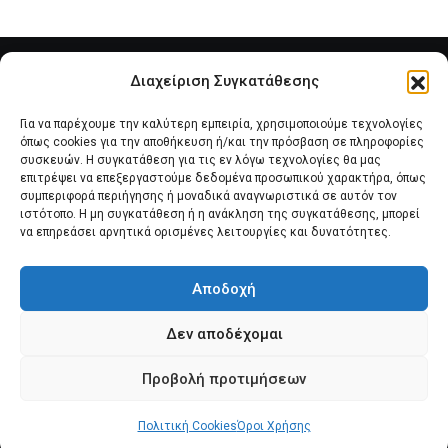
Διαχείριση Συγκατάθεσης
Για να παρέχουμε την καλύτερη εμπειρία, χρησιμοποιούμε τεχνολογίες
όπως cookies για την αποθήκευση ή/και την πρόσβαση σε πληροφορίες
συσκευών. Η συγκατάθεση για τις εν λόγω τεχνολογίες θα μας
επιτρέψει να επεξεργαστούμε δεδομένα προσωπικού χαρακτήρα, όπως
συμπεριφορά περιήγησης ή μοναδικά αναγνωριστικά σε αυτόν τον
Αρχική
Νέα του Συλλόγου
Θέματα e-Magazino
ιστότοπο. Η μη συγκατάθεση ή η ανάκληση της συγκατάθεσης, μπορεί
να επηρεάσει αρνητικά ορισμένες λειτουργίες και δυνατότητες.
Δ.Σ. ΠΑΝΣΥΠΟ
Επικοινωνία
Αποδοχή
Πολιτική Cookies (ΕΕ)
Δεν αποδέχομαι
Προβολή προτιμήσεων
Πολιτική Cookies
© 2025 pansypo.gr
Όροι Χρήσης