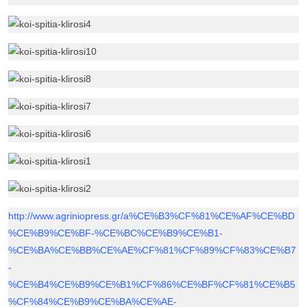
http://www.agriniopress.gr/a%CE%B3%CF%81%CE%AF%CE%BD
%CE%B9%CE%BF-%CE%BC%CE%B9%CE%B1-
%CE%BA%CE%BB%CE%AE%CF%81%CF%89%CF%83%CE%B7
-
%CE%B4%CE%B9%CE%B1%CF%86%CE%BF%CF%81%CE%B5
%CF%84%CE%B9%CE%BA%CE%AE-