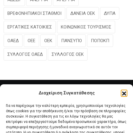
ΒΡΕΦΟΝΗΠΙΑΚΟΙ ΣΤΑΘΜΟΙ
ΔΑΝΕΙΑ ΟΕΚ
ΔΥΠΑ
ΕΡΓΑΤΙΚΕΣ ΚΑΤΟΙΚΙΕΣ
ΚΟΙΝΩΝΙΚΟΣ ΤΟΥΡΙΣΜΟΣ
ΟΑΕΔ
ΟΕΕ
ΟΕΚ
ΠΑΝΣΥΠΟ
ΠΟΠΟΚΠ
ΣΥΛΛΟΓΟΣ ΟΑΕΔ
ΣΥΛΛΟΓΟΣ ΟΕΚ
Διαχείριση Συγκατάθεσης
Για να παρέχουμε την καλύτερη εμπειρία, χρησιμοποιούμε τεχνολογίες
όπως cookies για την αποθήκευση ή/και την πρόσβαση σε πληροφορίες
συσκευών. Η συγκατάθεση για τις εν λόγω τεχνολογίες θα μας
επιτρέψει να επεξεργαστούμε δεδομένα προσωπικού χαρακτήρα, όπως
συμπεριφορά περιήγησης ή μοναδικά αναγνωριστικά σε αυτόν τον
Αρχική
Νέα του Συλλόγου
Θέματα e-Magazino
ιστότοπο. Η μη συγκατάθεση ή η ανάκληση της συγκατάθεσης, μπορεί