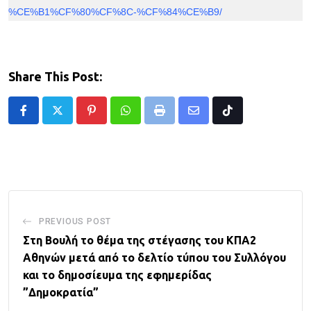
%CE%B1%CF%80%CF%8C-%CF%84%CE%B9/
Share This Post:
Pinterest
Whatsapp
Print
Share
Tiktok
via
Email
PREVIOUS POST
Στη Βουλή το θέμα της στέγασης του ΚΠΑ2
Αθηνών μετά από το δελτίο τύπου του Συλλόγου
και το δημοσίευμα της εφημερίδας
”Δημοκρατία”