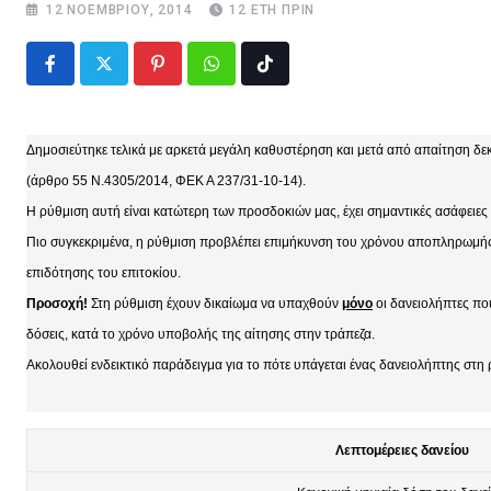
12 ΝΟΕΜΒΡΊΟΥ, 2014
12 ΈΤΗ ΠΡΙΝ
Pinterest
Whatsapp
Tiktok
Δημοσιεύτηκε τελικά με αρκετά μεγάλη καθυστέρηση και μετά από απαίτηση δ
(άρθρο 55 Ν.4305/2014, ΦΕΚ Α 237/31-10-14).
Η ρύθμιση αυτή είναι κατώτερη των προσδοκιών μας, έχει σημαντικές ασάφειες
Πιο συγκεκριμένα, η ρύθμιση προβλέπει επιμήκυνση του χρόνου αποπληρωμής τ
επιδότησης του επιτοκίου.
Προσοχή!
Στη ρύθμιση έχουν δικαίωμα να υπαχθούν
μόνο
οι δανειολήπτες που
δόσεις, κατά το χρόνο υποβολής της αίτησης στην τράπεζα.
Ακολουθεί ενδεικτικό παράδειγμα για το πότε υπάγεται ένας δανειολήπτης στη
Λεπτομέρειες δανείου