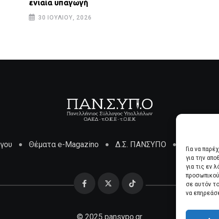
ενιαία υπαγωγή
30 ΙΟΥΛΊΟΥ, 2026
όγου
Θέματα e-Magazino
Δ.Σ. ΠΑΝΣΥΠΟ
Επικοινων
Για να παρέ
για την απ
για τις εν 
προσωπικού
σε αυτόν τ
να επηρεάσ
© 2025 pansypo.gr