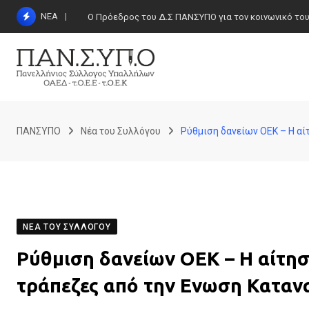
Skip
ΝΕΑ
Ο Πρόεδρος του Δ.Σ ΠΑΝΣΥΠΟ για τον κοινωνικό τουρι
to
content
ΠΑΝΣΥΠΟ
Νέα του Συλλόγου
Ρύθμιση δανείων ΟΕΚ – Η α
ΝΈΑ ΤΟΥ ΣΥΛΛΌΓΟΥ
Ρύθμιση δανείων ΟΕΚ – Η αίτησ
τράπεζες από την Ενωση Κατα