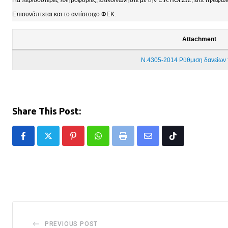
Για περισσότερες πληροφορίες, επικοινωνήστε με την Ε.Κ.ΠΟΙ.ΖΩ., είτε τηλεφωνι
Επισυνάπτεται και το αντίστοιχο ΦΕΚ.
Attachment
Ν.4305-2014 Ρύθμιση δανείων 
Share This Post:
Pinterest
Whatsapp
Print
Share
Tiktok
via
Email
PREVIOUS POST