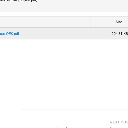
κά είτε στα γραφεία μας.
Size
του ΟΕΚ.pdf
294.31 KB
NEXT PO