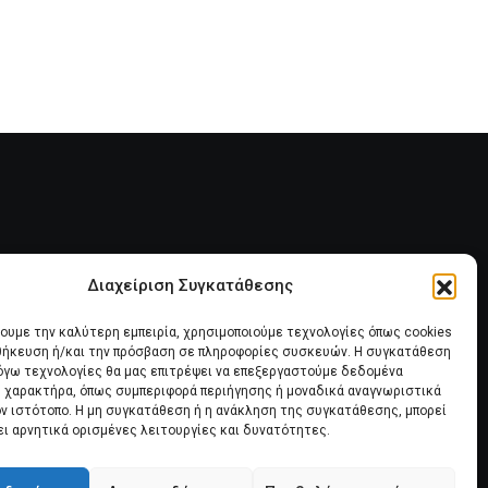
ΟΕΚ ΑΠΟ ΤΟΝ ΕΞΩΔΙΚΑΣΤΙΚΟ
28 ΙΟΥΛΊΟΥ, 2026
Διαχείριση Συγκατάθεσης
ία
Πολιτική Cookies (ΕΕ)
χουμε την καλύτερη εμπειρία, χρησιμοποιούμε τεχνολογίες όπως cookies
οθήκευση ή/και την πρόσβαση σε πληροφορίες συσκευών. Η συγκατάθεση
λόγω τεχνολογίες θα μας επιτρέψει να επεξεργαστούμε δεδομένα
 χαρακτήρα, όπως συμπεριφορά περιήγησης ή μοναδικά αναγνωριστικά
ον ιστότοπο. Η μη συγκατάθεση ή η ανάκληση της συγκατάθεσης, μπορεί
ει αρνητικά ορισμένες λειτουργίες και δυνατότητες.