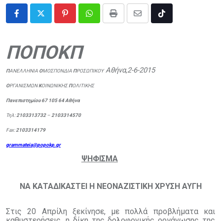
Pinterest
Whatsapp
Print
Share
Tiktok
via
ΠΟΠΟΚΠ
Email
Αθήνα,2-6-2015
Π
ΑΝΕΛΛΗΝΙΑ
Ο
ΜΟΣΠΟΝΔΙΑ
Π
ΡΟΣΩΠΙΚΟΥ
Ο
ΡΓΑΝΙΣΜΩΝ
Κ
ΟΙΝΩΝΙΚΗΣ
Π
ΟΛΙΤΙΚΗΣ
Πανεπιστημίου 67 105 64
Αθήνα
Τηλ:
210
3313732
–
2103314570
Fax
:
210
3314179
grammateia
@
popokp
.
gr
ΨΗΦΙΣΜΑ
ΝΑ ΚΑΤΑΔΙΚΑΣΤΕΙ Η ΝΕΟΝΑΖΙΣΤΙΚΗ ΧΡΥΣΗ ΑΥΓΗ
Στις 20 Απρίλη ξεκίνησε, με πολλά προβλήματα και
καθυστερήσεις, η δίκη της δολοφονικής οργάνωσης της