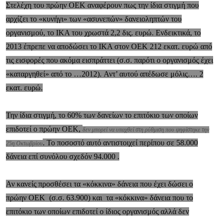
Στελέχη του πρώην ΟΕΚ αναφέρουν πως την ίδια στιγμή που
αρχίζει το «κυνήγι» των «ασυνεπών» δανειοληπτών του
οργανισμού, το ΙΚΑ του χρωστά 2,2 δις. ευρώ. Ενδεικτικά, το
2013 έπρεπε να αποδώσει το ΙΚΑ στον ΟΕΚ 212 εκατ. ευρώ από
τις εισφορές που ακόμα εισπράττει (σ.σ. παρότι ο οργανισμός έχει
«καταργηθεί» από το …2012). Αντ’ αυτού απέδωσε μόλις…. 2
εκατ. ευρώ.
Την ίδια στιγμή, το 60% των δανείων το επιτόκιο των οποίων
επιδοτεί ο πρώην ΟΕΚ,
δεν μπορεί να υπαχθεί στη ρύθμιση που ψηφίστηκε την
. Το ποσοστό αυτό αντιστοιχεί περίπου σε 58.000
25η Οκτωβρίου
δάνεια επί συνόλου σχεδόν 94.000 .
Αν κανείς προσθέσει τα «κόκκινα» δάνεια που έχει δώσει ο
πρώην ΟΕΚ (σ.σ. 63.900) και τα «κόκκινα» δάνεια που το
επιτόκιο των οποίων επιδοτεί ο ίδιος οργανισμός αλλά δεν