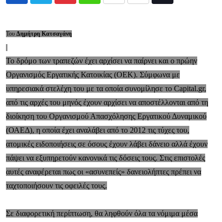
Pinterest
Whatsapp
Print
Share
Tiktok
via
Email
Του
Δημήτρη Κατσαγάνη
Το δρόμο των τραπεζών έχει αρχίσει να παίρνει και ο πρώην
Οργανισμός Εργατικής Κατοικίας (ΟΕΚ). Σύμφωνα με
υπηρεσιακά στελέχη του με τα οποία συνομίλησε το Capital.gr,
από τις αρχές του μηνός έχουν αρχίσει να αποστέλλονται από τη
διοίκηση του Οργανισμού Απασχόλησης Εργατικού Δυναμικού
(ΟΑΕΔ), η οποία έχει αναλάβει από το 2012 τις τύχες του,
ατομικές ειδοποιήσεις σε όσους έχουν λάβει δάνειο αλλά έχουν
πάψει να εξυπηρετούν κανονικά τις δόσεις τους. Στις επιστολές
αυτές αναφέρεται πως οι «ασυνεπείς» δανειολήπτες πρέπει να
ταχτοποιήσουν τις οφειλές τους.
Σε διαφορετική περίπτωση, θα ληφθούν όλα τα νόμιμα μέσα