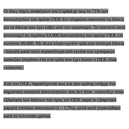
Οι ίδιες πηγές αναφέρουν στο Capital.gr πως το 71% των
δανειοληπτών του πρώην ΟΕΚ δεν πληρώνει κανονικά τις δόσεις
για τα δάνεια που έχει λάβει από τον οργανισμό. Το ποσοστό αυτό
αντιστοιχεί σε περίπου 63.900 δανειολήπτες του πρώην ΟΕΚ επί
συνόλου 90.000. Με άλλα λόγια σχεδόν τρία στα τέσσερα δάνεια
–δηλαδή κατά πολύ περισσότερα από εκείνα των εμπορικών
τραπεζών (περίπου ένα στα τρία) που έχει δώσει ο ΟΕΚ είναι
«κόκκινα».
Από τον ΟΕΚ, παραδέχονται πως και προ κρίσης υπήρχε ένα
σημαντικό ποσοστό δανειοληπτών που δεν ήταν «συνεπές» στην
εξόφληση των δόσεων του προς τον ΟΕΚ παρά το εξαιρετικά
χαμηλό επιτόκιο δανεισμού (1 – 1,5%), αλλά αυτό γιγαντώθηκε
κατά τα τελευταία χρόνια.