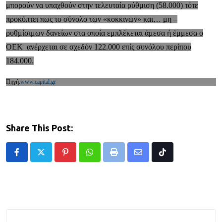
μπορούν να υπαχθούν στην τελευταία ρύθμιση (58.000) τότε
προκύπτει πως το σύνολο των «κοκκινων» και… μη –
ρυθμίσιμων δανείων στα οποία εμπλέκεται άμεσα ή έμμεσα ο
ΟΕΚ ανέρχεται σε σχεδόν 122.000 επίς συνόλου περίπου
184.000.
Πηγή:
www.capital.gr
Share This Post:
Pinterest
Whatsapp
Print
Share
Tiktok
via
Email