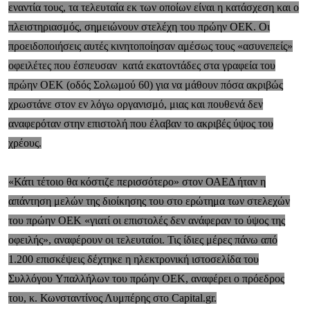
εναντία τους, τα τελευταία εκ των οποίων είναι η κατάσχεση και ο
πλειστηριασμός, σημειώνουν στελέχη του πρώην ΟΕΚ. Οι
προειδοποιήσεις αυτές κινητοποίησαν αμέσως τους «ασυνεπείς»
οφειλέτες που έσπευσαν κατά εκατοντάδες στα γραφεία του
πρώην ΟΕΚ (οδός Σολωμού 60) για να μάθουν πόσα ακριβώς
χρωστάνε στον εν λόγω οργανισμό, μιας και πουθενά δεν
αναφερόταν στην επιστολή που έλαβαν το ακριβές ύψος του
χρέους.
«Κάτι τέτοιο θα κόστιζε περισσότερο» στον ΟΑΕΔ ήταν η
απάντηση μελών της διοίκησης του στο ερώτημα των στελεχών
του πρώην ΟΕΚ «γιατί οι επιστολές δεν ανάφεραν το ύψος της
οφειλής», αναφέρουν οι τελευταίοι. Τις ίδιες μέρες πάνω από
1.200 επισκέψεις δέχτηκε η ηλεκτρονική ιστοσελίδα του
Συλλόγου Yπαλλήλων του πρώην ΟΕΚ, αναφέρει ο πρόεδρος
του, κ. Κωνσταντίνος Λυμπέρης στο Capital.gr.