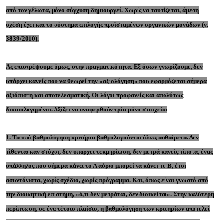
από τον γέλωτα, μόνο σύγχυση δημιουργεί. Χωρίς να ταυτίζεται, άμεση
σχέση έχει και το σύστημα επιλογής προϊσταμένων οργανικών μονάδων (ν.
3839/2010).
Ας επιστρέψουμε όμως, στην πραγματικότητα. Εξ όσων γνωρίζουμε, δεν
υπάρχει κανείς που να θεωρεί την «αξιολόγηση» που εφαρμόζεται σήμερα
αξιόπιστη και αποτελεσματική. Οι λόγοι προφανείς και απολύτως
δικαιολογημένοι. Αξίζει να αναφερθούν τρία μόνο στοιχεία:
1. Τα υπό βαθμολόγηση κριτήρια βαθμολογούνται όλως αυθαίρετα. Δεν
τίθενται καν στόχοι, δεν υπάρχει τεκμηρίωση, δεν μετρά κανείς τίποτα, ένας
υπάλληλος που σήμερα κάνει το Α αύριο μπορεί να κάνει το Β, έτσι
ασυντόνιστα, χωρίς σχέδιο, χωρίς πρόγραμμα. Και, όπως είναι γνωστό από
την διοικητική επιστήμη, «ό,τι δεν μετράται, δεν διοικείται». Στην καλύτερη
περίπτωση, σε ένα τέτοιο πλαίσιο, η βαθμολόγηση των κριτηρίων αποτελεί