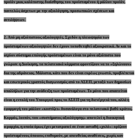
προϊόν μιας καλόπιστης διαίσθησης του προϊσταμένου ή μάλλον προϊόν,
παντελώς άσχετων με την αξιολόγηση, προσωπικών σχέσεων και
αντιλήψεων.
2. Από μη αξιόπιστους αξιολογητές. Σχεδόν η πλειοψηφία των
προϊσταμένων-αξιολογητών δεν έχουν τοποθετηθεί αξιοκρατικά. Αν και το
ισχύον σύστημα επιλογής προϊσταμένων είναι το μόνο αξιόπιστο που
γνώρισε η Διοίκηση, τα πελατειακά κόμματα φροντίζουν να το «ξηλώνουν»
δια της αδράνειας. Μάλιστα, κάτι που δεν είναι ευρέως γνωστό, προβλέπεται
και εσωτερικός γραπτός διαγωνισμός από το ΑΣΕΠ, μεταξύ των δημοσίων
υπαλλήλων για την ανάδειξη των προϊσταμένων. Το μόνο που απαιτείται
είναι η εντολή του Υπουργού προς το ΑΣΕΠ για τη διενέργειά του, αλλά η
εφαρμογή του μάλλον «κοστίζει» δυσανάλογα στο πελατειακό βαθύ κράτος.
Κορμός, λοιπόν, του «συστήματος αξιολόγησης» αποτελεί η διοικητική
ιεραρχία, η οποία όμως έχει μετατραπεί σε έναν ασταθή «χυλό»: ορίζουν
προϊσταμένους όποιους επιθυμούν, με απευθείας αναθέσεις, χωρίς καν