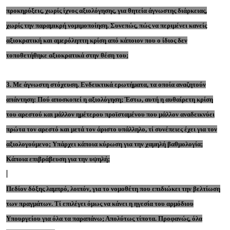
προκηρύξεις, χωρίς ίχνος αξιολόγησης, για θητεία άγνωστης διάρκειας,
χωρίς την παραμικρή νομιμοποίηση. Συνεπώς, πώς να περιμένει κανείς
αξιοκρατική και αμερόληπτη κρίση από κάποιον που ο ίδιος δεν
τοποθετήθηκε αξιοκρατικά στην θέση του;
3. Με άγνωστη στόχευση. Ενδεικτικά ερωτήματα, τα οποία αναζητούν
απάντηση: Πού αποσκοπεί η αξιολόγηση; Έστω, αυτή η αυθαίρετη κρίση
του αρεστού και μάλλον ημέτερου προϊσταμένου που μάλλον αναδεικνύει
πρώτα τον αρεστό και μετά τον άριστο υπάλληλο, τί συνέπειες έχει για τον
αξιολογούμενο; Υπάρχει κάποια κύρωση για την χαμηλή βαθμολογία;
Κάποια επιβράβευση για την υψηλή;
Πεδίον δόξης λαμπρό, λοιπόν, για το νομοθέτη που επιδιώκει την βελτίωση
των πραγμάτων. Τί επιλέγει όμως να κάνει η ηγεσία του αρμόδιου
Υπουργείου για όλα τα παραπάνω; Απολύτως τίποτα. Προφανώς, όλα