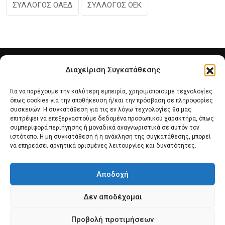
ΣΥΛΛΟΓΟΣ ΟΑΕΔ
ΣΥΛΛΟΓΟΣ ΟΕΚ
Διαχείριση Συγκατάθεσης
Για να παρέχουμε την καλύτερη εμπειρία, χρησιμοποιούμε τεχνολογίες
όπως cookies για την αποθήκευση ή/και την πρόσβαση σε πληροφορίες
συσκευών. Η συγκατάθεση για τις εν λόγω τεχνολογίες θα μας
επιτρέψει να επεξεργαστούμε δεδομένα προσωπικού χαρακτήρα, όπως
συμπεριφορά περιήγησης ή μοναδικά αναγνωριστικά σε αυτόν τον
Αρχική
Νέα του Συλλόγου
Θέματα e-Magazino
ιστότοπο. Η μη συγκατάθεση ή η ανάκληση της συγκατάθεσης, μπορεί
να επηρεάσει αρνητικά ορισμένες λειτουργίες και δυνατότητες.
Δ.Σ. ΠΑΝΣΥΠΟ
Επικοινωνία
Αποδοχή
Πολιτική Cookies (ΕΕ)
Δεν αποδέχομαι
Προβολή προτιμήσεων