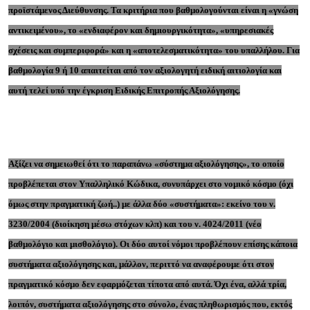
προϊστάμενος Διεύθυνσης. Τα κριτήρια που βαθμολογούνται είναι η «γνώση
αντικειμένου», το «ενδιαφέρον και δημιουργικότητα», «υπηρεσιακές
σχέσεις και συμπεριφορά» και η «αποτελεσματικότητα» του υπαλλήλου. Για
βαθμολογία 9 ή 10 απαιτείται από τον αξιολογητή ειδική αιτιολογία και
αυτή τελεί υπό την έγκριση Ειδικής Επιτροπής Αξιολόγησης.
Αξίζει να σημειωθεί ότι το παραπάνω «σύστημα αξιολόγησης», το οποίο
προβλέπεται στον Υπαλληλικό Κώδικα, συνυπάρχει στο νομικό κόσμο (όχι
όμως στην πραγματική ζωή..) με άλλα δύο «συστήματα»: εκείνο του ν.
3230/2004 (διοίκηση μέσω στόχων κλπ) και του ν. 4024/2011 (νέο
βαθμολόγιο και μισθολόγιο). Οι δύο αυτοί νόμοι προβλέπουν επίσης κάποια
συστήματα αξιολόγησης και, μάλλον, περιττό να αναφέρουμε ότι στον
πραγματικό κόσμο δεν εφαρμόζεται τίποτα από αυτά. Όχι ένα, αλλά τρία,
λοιπόν, συστήματα αξιολόγησης στο σύνολο, ένας πληθωρισμός που, εκτός