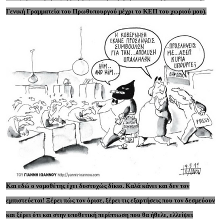
Γενική Γραμματεία του Πρωθυπουργού μέχρι το ΚΕΠ του χωριού μου).
Και εδώ ο νομοθέτης έχει δυστυχώς δίκιο. Καλά κάνει και δεν τον
εμπιστεύεται! Ξέρει πώς τον όρισε, ξέρει τις εξαρτήσεις που τον δεσμεύουν
και ξέρει ότι και στην υποθετική περίπτωση που θα ήθελε, ελλείψει