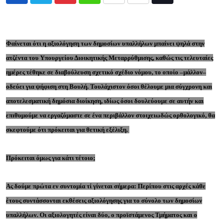
Pinterest
Whatsapp
Print
Share
Tiktok
via
Email
Φαίνεται ότι η αξιολόγηση των δημοσίων υπαλλήλων μπαίνει ψηλά στην
ατζέντα του Υπουργείου Διοικητικής Μεταρρύθμισης, καθώς τις τελευταίες
ημέρες τέθηκε σε διαβούλευση σχετικό σχέδιο νόμου, το οποίο –μάλλον–
οδεύει για ψήφιση στη Βουλή. Τουλάχιστον όσοι θέλουμε μια σύγχρονη και
αποτελεσματική δημόσια διοίκηση, ιδίως όσοι δουλεύουμε σε αυτήν και
επιθυμούμε να εργαζόμαστε σε ένα περιβάλλον στοιχειωδώς ορθολογικό, θα
σκεφτούμε ότι πρόκειται για θετική εξέλιξη.
Πρόκειται όμως για κάτι τέτοιο;
Ας δούμε πρώτα εν συντομία τί γίνεται σήμερα: Περίπου στις αρχές κάθε
έτους συντάσσονται εκθέσεις αξιολόγησης για το σύνολο των δημοσίων
υπαλλήλων. Οι αξιολογητές είναι δύο, ο προϊστάμενος Τμήματος και ο