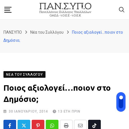
Skip
to
content
ΠΑΝΣΥΠΟ
Νέα του Συλλόγου
Ποιος αξιολογεί…ποιον στο
Δημόσιο;
ΝΈΑ ΤΟΥ ΣΥΛΛΌΓΟΥ
Ποιος αξιολογεί…ποιον στο
Δημόσιο;
30 ΙΑΝΟΥΑΡΊΟΥ, 2014
13 ΈΤΗ ΠΡΙΝ