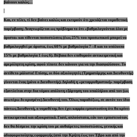
βαίνουν καλώς…
Και, εν τέλει, τί δεν βαίνει καλώς και εκτιμούν ότι χρειάζεται νομοθετική
παρέμβαση; Αναγνωρίζεται ως πρόβλημα το ότι «βαθμολογούνται όλοι με
άριστα» και τίθενται ποσοστώσεις (έως 25% του προσωπικού μπορεί να
βαθμολογηθεί με άριστα, έως 60% με βαθμολογία 7 –8 και το υπόλοιπο
15% με βαθμολογία 1 έως 6). Βέβαια δεν επιθυμούν αντικειμενική και
αμερόληπτη κρίση, αφού τίποτε δεν κάνουν για να την διασφαλίσουν. Το
αντίθετο μάλιστα! Επίσης, οι δύο αξιολογητές (Τμηματάρχης και Διευθυντής)
γίνονται ένας (μόνο ο Διευθυντής). Δηλαδή η «μεταρρυθμιστική» παρέμβαση
εξαντλείται στην δια νόμου απόλυτη εξάρτηση του υπαλλήλου από τον (ως
ανωτέρω δι-ορισμένο) Διευθυντή του. Όλως παραδόξως, σε αυτόν τον ίδιο
πάντως Διευθυντή, ο νομοθέτης δεν έχει καμμία εμπιστοσύνη ότι θα κρίνει
αντικειμενικά και αξιοκρατικά. Γιατί, απλούστατα, εάν τον εμπιστευόταν,
δεν θα δέσμευε την κρίση του με αυθαίρετες ποσοστώσεις, γενικής και
αδιαφοροποίητης εφαρμογής (από την Κρήτη έως τον Έβρο και από την