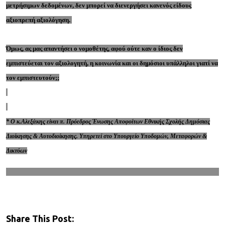
μετρήσιμων δεδομένων, δεν μπορεί να διενεργήσει κανενός είδους
αξιοπρεπή αξιολόγηση.
Όμως, ας μας απαντήσει ο νομοθέτης, αφού ούτε καν ο ίδιος δεν
εμπιστεύεται τον αξιολογητή, η κοινωνία και οι δημόσιοι υπάλληλοι γιατί να
τον εμπιστευτούν;;
* Ο κ.Αλεξάκης είναι π. Πρόεδρος Ένωσης Αποφοίτων Εθνικής Σχολής Δημόσιας
Διοίκησης & Αυτοδιοίκησης. Υπηρετεί στο Υπουργείο Υποδομών, Μεταφορών &
Δικτύων
Share This Post: