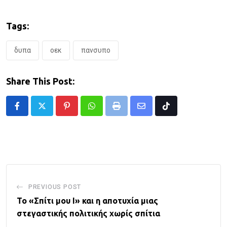
Tags:
δυπα
οεκ
πανσυπο
Share This Post:
Pinterest
Whatsapp
Print
Share
Tiktok
via
Email
PREVIOUS POST
Το «Σπίτι μου Ι» και η αποτυχία μιας
στεγαστικής πολιτικής χωρίς σπίτια