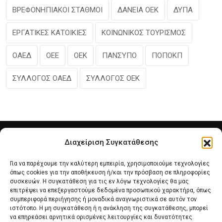
ΒΡΕΦΟΝΗΠΙΑΚΟΙ ΣΤΑΘΜΟΙ
ΔΑΝΕΙΑ ΟΕΚ
ΔΥΠΑ
ΕΡΓΑΤΙΚΕΣ ΚΑΤΟΙΚΙΕΣ
ΚΟΙΝΩΝΙΚΟΣ ΤΟΥΡΙΣΜΟΣ
ΟΑΕΔ
ΟΕΕ
ΟΕΚ
ΠΑΝΣΥΠΟ
ΠΟΠΟΚΠ
ΣΥΛΛΟΓΟΣ ΟΑΕΔ
ΣΥΛΛΟΓΟΣ ΟΕΚ
Διαχείριση Συγκατάθεσης
Για να παρέχουμε την καλύτερη εμπειρία, χρησιμοποιούμε τεχνολογίες
όπως cookies για την αποθήκευση ή/και την πρόσβαση σε πληροφορίες
συσκευών. Η συγκατάθεση για τις εν λόγω τεχνολογίες θα μας
επιτρέψει να επεξεργαστούμε δεδομένα προσωπικού χαρακτήρα, όπως
συμπεριφορά περιήγησης ή μοναδικά αναγνωριστικά σε αυτόν τον
Αρχική
Νέα του Συλλόγου
Θέματα e-Magazino
ιστότοπο. Η μη συγκατάθεση ή η ανάκληση της συγκατάθεσης, μπορεί
να επηρεάσει αρνητικά ορισμένες λειτουργίες και δυνατότητες.