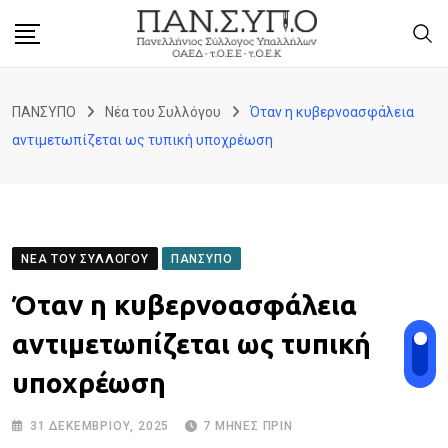
Skip
to
content
ΠΑΝΣΥΠΟ
Νέα του Συλλόγου
Όταν η κυβερνοασφάλεια
αντιμετωπίζεται ως τυπική υποχρέωση
ΝΈΑ ΤΟΥ ΣΥΛΛΌΓΟΥ
ΠΑΝΣΥΠΟ
Όταν η κυβερνοασφάλεια
αντιμετωπίζεται ως τυπική
υποχρέωση
31 ΔΕΚΕΜΒΡΊΟΥ, 2025
7 ΜΉΝΕΣ ΠΡΙΝ