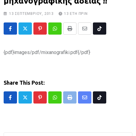
μηχανογραφικής άδειας !!
13 ΣΕΠΤΕΜΒΡΊΟΥ, 2013
13 ΈΤΗ ΠΡΙΝ
Pinterest
Whatsapp
Print
Share
Tiktok
via
Email
{pdf}images/pdf/mixanografiki.pdf{/pdf}
Share This Post:
Pinterest
Whatsapp
Print
Share
Tiktok
via
Email