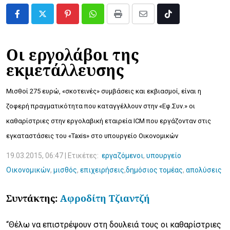
Pinterest
Whatsapp
Print
Share
Tiktok
via
Email
Οι εργολάβοι της
εκμετάλλευσης
katharistries.jpg
Μισθοί 275 ευρώ, «σκοτεινές» συμβάσεις και εκβιασμοί, είναι η
ζοφερή πραγματικότητα που καταγγέλλουν στην «Εφ.Συν.» οι
καθαρίστριες στην εργολαβική εταιρεία ICM που εργάζονταν στις
εγκαταστάσεις του «Taxis» στο υπουργείο Οικονομικών
19.03.2015, 06:47 |
Ετικέτες:
εργαζόμενοι
,
υπουργείο
Οικονομικών
,
μισθός
,
επιχειρήσεις
,
δημόσιος τομέας
,
απολύσεις
Συντάκτης:
Αφροδίτη Τζιαντζή
“Θέλω να επιστρέψουν στη δουλειά τους οι καθαρίστριες