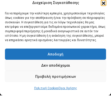
Διαχείριση Συγκατάθεσης
Για να παρέχουμε την καλύτερη εμπειρία, χρησιμοποιούμε τεχνολογίες
όπως cookies για την αποθήκευση ή/και την πρόσβαση σε πληροφορίες
συσκευών. Η συγκατάθεση για τις εν λόγω τεχνολογίες θα μας
επιτρέψει να επεξεργαστούμε δεδομένα προσωπικού χαρακτήρα, όπως
συμπεριφορά περιήγησης ή μοναδικά αναγνωριστικά σε αυτόν τον
Αρχική
Νέα του Συλλόγου
Θέματα e-Magazino
ιστότοπο. Η μη συγκατάθεση ή η ανάκληση της συγκατάθεσης, μπορεί
να επηρεάσει αρνητικά ορισμένες λειτουργίες και δυνατότητες.
Δ.Σ. ΠΑΝΣΥΠΟ
Επικοινωνία
Αποδοχή
Πολιτική Cookies (ΕΕ)
Δεν αποδέχομαι
Προβολή προτιμήσεων
Πολιτική Cookies
© 2025 pansypo.gr
Όροι Χρήσης