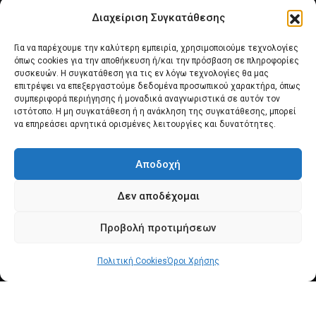
Διαχείριση Συγκατάθεσης
Για να παρέχουμε την καλύτερη εμπειρία, χρησιμοποιούμε τεχνολογίες
όπως cookies για την αποθήκευση ή/και την πρόσβαση σε πληροφορίες
συσκευών. Η συγκατάθεση για τις εν λόγω τεχνολογίες θα μας
επιτρέψει να επεξεργαστούμε δεδομένα προσωπικού χαρακτήρα, όπως
συμπεριφορά περιήγησης ή μοναδικά αναγνωριστικά σε αυτόν τον
Αρχική
Νέα του Συλλόγου
Θέματα e-Magazino
ιστότοπο. Η μη συγκατάθεση ή η ανάκληση της συγκατάθεσης, μπορεί
να επηρεάσει αρνητικά ορισμένες λειτουργίες και δυνατότητες.
Δ.Σ. ΠΑΝΣΥΠΟ
Επικοινωνία
Αποδοχή
Πολιτική Cookies (ΕΕ)
Δεν αποδέχομαι
Προβολή προτιμήσεων
Πολιτική Cookies
© 2025 pansypo.gr
Όροι Χρήσης