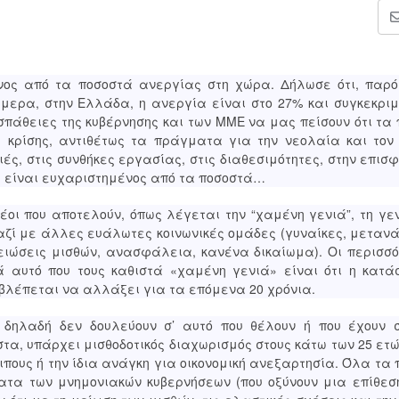
νος από τα ποσοστά ανεργίας στη χώρα. Δήλωσε ότι, παρό
μερα, στην Ελλάδα, η ανεργία είναι στο 27% και συγκεκρι
οσπάθειες της κυβέρνησης και των ΜΜΕ να μας πείσουν ότι τ
ς κρίσης, αντιθέτως τα πράγματα για την νεολαία και τον
ιές, στις συνθήκες εργασίας, στις διαθεσιμότητες, στην επισ
α είναι ευχαριστημένος από τα ποσοστά…
νέοι που αποτελούν, όπως λέγεται την “χαμένη γενιά”, τη γε
 μαζί με άλλες ευάλωτες κοινωνικές ομάδες (γυναίκες, μετανά
ιώσεις μισθών, ανασφάλεια, κανένα δικαίωμα). Οι περισσό
 αυτό που τους καθιστά «χαμένη γενιά» είναι ότι η κατά
βλέπεται να αλλάξει για τα επόμενα 20 χρόνια.
 δηλαδή δεν δουλεύουν σ’ αυτό που θέλουν ή που έχουν σ
α, υπάρχει μισθοδοτικός διαχωρισμός στους κάτω των 25 ετώ
οιπους ή την ίδια ανάγκη για οικονομική ανεξαρτησία. Όλα τ
ματα των μνημονιακών κυβερνήσεων (που οξύνουν μια επίθεσ