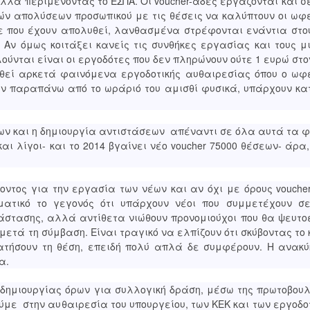
λλά περιμένοντας το ΕΣΠΑ. Οι voucher-άδες εργάζονται και 
κών απολύσεων προσωπικού με τις θέσεις να καλύπτουν οι ωφ
τε που έχουν απολυθεί, λανθασμένα στρέφονται ενάντια στου
 Αν όμως κοιτάξει κανείς τις συνθήκες εργασίας και τους μ
ούνται είναι οι εργοδότες που δεν πληρώνουν ούτε 1 ευρώ στ
θεί αρκετά φαινόμενα εργοδοτικής αυθαιρεσίας όπου ο ωφ
ατούν παραπάνω από το ωράριό του αμισθί φυσικά, υπάρχουν κ
ων και η δημιουργία αντιστάσεων απέναντι σε όλα αυτά τα 
και λίγοι- και το 2014 βγαίνει νέο voucher 75000 θέσεων- άρα
οντος για την εργασία των νέων και αν όχι με όρους vouche
ματικό το γεγονός ότι υπάρχουν νέοι που συμμετέχουν σ
άστασης, αλλά αντίθετα νιώθουν προνομιούχοι που θα ψευτ
 μετά τη σύμβαση. Είναι τραγικό να ελπίζουν ότι σκύβοντας το
ρατήσουν τη θέση, επειδή πολύ απλά δε συμφέρουν. Η ανακ
α.
 δημιουργίας όρων για συλλογική δράση, μέσω της πρωτοβουλ
ύμε στην αυθαιρεσία του υπουργείου, των ΚΕΚ και των εργοδο