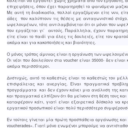
καλείται να εργαστεί χωρίς χρήματα από τον εργοδότη, α
επιχειρήσεις, όπου έχει παρατηρηθεί το φαινόμενο μαζι
Με αυτή τη διαδικασία, πολλοί εργαζόμενοι είτε νυν, εί
άδες που καλύπτουν τις θέσεις με ανταγωνιστικό στόχο.
ωφελουμένων, τότε αντιλαμβάνεται ότι οι μόνοι που ωφελ
που εργάζεται γι’ αυτούς. Παράλληλα, έχουν παρατηρη
είτε είναι το παιδί για όλες τις δουλειές, είτε τον κρ
ακόμα και για κακοποιήσεις και βιαιότητες.
Ο μόνος τρόπος άμυνας είναι η οργάνωση των ωφελουμέν
Οι νέοι που δουλεύουν στα voucher είναι 35000- δεν είναι 
ακόμα περισσότεροι.
Δυστυχώς, αυτό το καθεστώς είναι το καθεστώς του μέλλ
επισφάλειας και ανεργίας. Είναι πραγματικά προβλη
προγράμματα και δεν έχουν κάνει μια ανάλυση της κατ
και πραγματικά ελπίζουν ότι θα μείνουν στη θέση τους και
καταφέρουν κάτι, γιατί είναι εξαιρετικά δύσκολο να κ
εργατικού προσωπικού είναι πολύ περισσότερο συμφέρουσ
Εν τούτοις γίνεται μία πρώτη προσπάθεια οργάνωσης και
voucherades». Γιατί μόνο ενωμένοι μπορούμε να αντισταθο