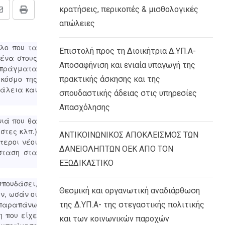
κρατήσεις, περικοπές & μισθολογικές
Share
Print
απώλειες
via
Email
λο που τα
Επιστολή προς τη Διοικήτρια Δ.ΥΠ.Α-
μένα στους
Αποσαφήνιση και ενιαία υπαγωγή της
α πράγματα
 κόσμο της
πρακτικής άσκησης και της
φάλεια και
σπουδαστικής άδειας στις υπηρεσίες
Απασχόλησης
νιά που θα
στες κλπ.)
ΑΝΤΙΚΟΙΝΩΝΙΚΟΣ ΑΠΟΚΛΕΙΣΜΟΣ ΤΩΝ
τεροι νέοι
ΔΑΝΕΙΟΛΗΠΤΩΝ ΟΕΚ ΑΠΟ ΤΟΝ
σταση στα
ΕΞΩΔΙΚΑΣΤΙΚΟ
πουδάσει,
Θεσμική και οργανωτική αναδιάρθωση
ν, ωσάν οι
α παραπάνω
της Δ.ΥΠ.Α- της στεγαστικής πολιτικής
η που είχε
και των κοινωνικών παροχών