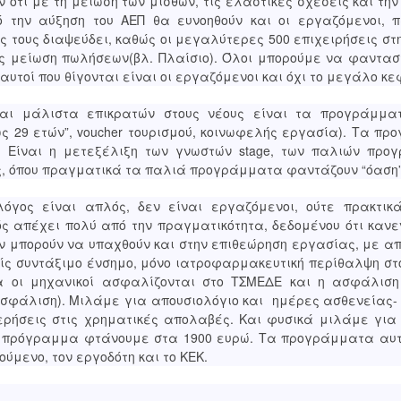
υν ότι με τη μείωση των μισθών, τις ελαστικές σχέσεις και την
 την αύξηση του ΑΕΠ θα ευνοηθούν και οι εργαζόμενοι, π
ς τους διαψεύδει, καθώς οι μεγαλύτερες 500 επιχειρήσεις σ
ας μείωση πωλήσεων(βλ. Πλαίσιο). Όλοι μπορούμε να φαντα
 αυτοί που θίγονται είναι οι εργαζόμενοι και όχι το μεγάλο κ
αι μάλιστα επικρατών στους νέους είναι τα προγράμματ
ς 29 ετών”, voucher τουρισμού, κοινωφελής εργασία). Τα π
. Είναι η μετεξέλιξη των γνωστών stage, των παλιών προ
ς, όπου πραγματικά τα παλιά προγράμματα φαντάζουν “όαση”
γος είναι απλός, δεν είναι εργαζόμενοι, ούτε πρακτικάρ
ς απέχει πολύ από την πραγματικότητα, δεδομένου ότι κανε
ν μπορούν να υπαχθούν και στην επιθεώρηση εργασίας, με 
ίς συντάξιμο ένσημο, μόνο ιατροφαρμακευτική περίθαλψη στο
α οι μηχανικοί ασφαλίζονται στο ΤΣΜΕΔΕ και η ασφάλιση
σφάλιση). Μιλάμε για απουσιολόγιο και ημέρες ασθενείας-
ήσεις στις χρηματικές απολαβές. Και φυσικά μιλάμε για 
 το πρόγραμμα φτάνουμε στα 1900 ευρώ. Τα προγράμματα αυ
ύμενο, τον εργοδότη και το ΚΕΚ.