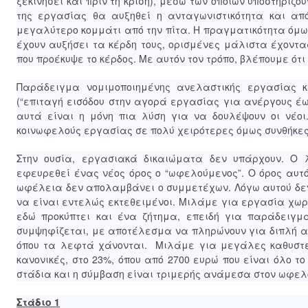
ξεκινήσει και πριν τη κρίση), μέσω των οποίων υποστηρίζο
της εργασίας θα αυξηθεί η ανταγωνιστικότητα και από
μεγαλύτερο κομμάτι από την πίτα. Η πραγματικότητα όμω
έχουν αυξήσει τα κέρδη τους, ορισμένες μάλιστα έχοντ
που προέκυψε το κέρδος. Με αυτόν τον τρόπο, βλέπουμε ότι
Παράδειγμα νομιμοποιημένης ανελαστικής εργασίας κ
(“επιταγή εισόδου στην αγορά εργασίας για ανέργους έω
αυτά είναι η μόνη πια λύση για να δουλέψουν οι νέοι
κοινωφελούς εργασίας σε πολύ χειρότερες όμως συνθήκε
Στην ουσία, εργασιακά δικαιώματα δεν υπάρχουν. Ο λό
εφευρεθεί ένας νέος όρος ο “ωφελούμενος”. Ο όρος αυτό
ωφέλεια δεν απολαμβάνει ο συμμετέχων. Λόγω αυτού δε
να είναι εντελώς εκτεθειμένοι. Μιλάμε για εργασία χωρ
εδώ προκύπτει και ένα ζήτημα, επειδή για παράδειγμ
συμψηφίζεται, με αποτέλεσμα να πληρώνουν για διπλή α
όπου τα λεφτά χάνονται. Μιλάμε για μεγάλες καθυστερ
κανονικές, στο 23%, όπου από 2700 ευρώ που είναι όλο
στάδια και η σύμβαση είναι τριμερής ανάμεσα στον ωφελο
Στάδιο 1