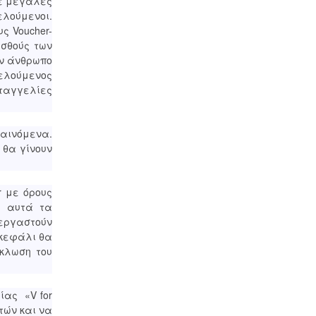
σε μεγάλες
ελούμενοι.
ς Voucher-
ισθούς των
ον άνθρωπο
ελούμενος
αταγγελίες
φαινόμενα.
, θα γίνουν
r με όρους
ε αυτά τα
οεργαστούν
 κεφάλι θα
ύκλωση του
ίας «V for
τών και να