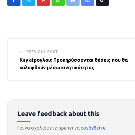
Pinterest
Whatsapp
Print
Share
Tiktok
via
Email
PREVIOUS POST
Κεγκέρογλου: Προκηρύσσονται θέσεις που θα
καλυφθούν μέσω κινητικότητας
Leave feedback about this
Για να σχολιάσετε πρέπει να
συνδεθείτε
.