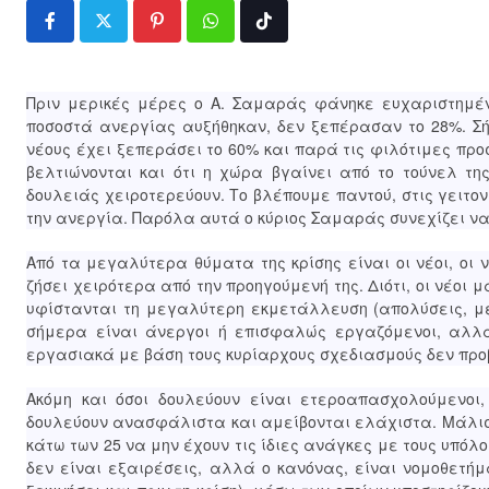
Pinterest
Whatsapp
Tiktok
Πριν μερικές μέρες ο Α. Σαμαράς φάνηκε ευχαριστημέ
ποσοστά ανεργίας αυξήθηκαν, δεν ξεπέρασαν το 28%. Σή
νέους έχει ξεπεράσει το 60% και παρά τις φιλότιμες πρ
βελτιώνονται και ότι η χώρα βγαίνει από το τούνελ τη
δουλειάς χειροτερεύουν. Το βλέπουμε παντού, στις γειτον
την ανεργία. Παρόλα αυτά ο κύριος Σαμαράς συνεχίζει ν
Από τα μεγαλύτερα θύματα της κρίσης είναι οι νέοι, οι 
ζήσει χειρότερα από την προηγούμενή της. Διότι, οι νέοι
υφίστανται τη μεγαλύτερη εκμετάλλευση (απολύσεις, με
σήμερα είναι άνεργοι ή επισφαλώς εργαζόμενοι, αλλά
εργασιακά με βάση τους κυρίαρχους σχεδιασμούς δεν προ
Ακόμη και όσοι δουλεύουν είναι ετεροαπασχολούμενοι,
δουλεύουν ανασφάλιστα και αμείβονται ελάχιστα. Μάλιστ
κάτω των 25 να μην έχουν τις ίδιες ανάγκες με τους υπόλ
δεν είναι εξαιρέσεις, αλλά ο κανόνας, είναι νομοθετή