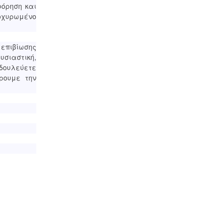
φόρηση και
οχυρωμένο
 επιβίωσης
υσιαστική,
 δουλεύετε
ρουμε την