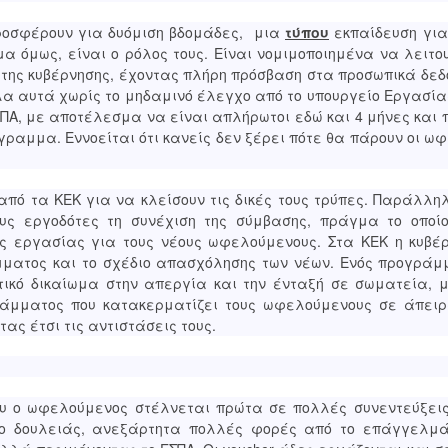
 προσφέρουν για δυόμιση βδομάδες, μια
τύπου
εκπαίδευση για
μα όμως, είναι ο ρόλος τους. Είναι νομιμοποιημένα να λειτ
 της κυβέρνησης, έχοντας πλήρη πρόσβαση στα προσωπικά δε
λα αυτά χωρίς το μηδαμινό έλεγχο από το υπουργείο Εργασία
ΠΑ, με αποτέλεσμα να είναι απλήρωτοι εδώ και 4 μήνες και 
γραμμα. Εννοείται ότι κανείς δεν ξέρει πότε θα πάρουν οι ω
από τα ΚΕΚ για να κλείσουν τις δικές τους τρύπες. Παράλλη
υς εργοδότες τη συνέχιση της σύμβασης, πράγμα το οποίο
ις εργασίας για τους νέους ωφελούμενους. Στα ΚΕΚ η κυβέ
μματος και το σχέδιο απασχόλησης των νέων. Ενός προγράμ
ικό δικαίωμα στην απεργία και την ένταξή σε σωματεία, μ
άμματος που κατακερματίζει τους ωφελούμενους σε άπειρ
τας έτσι τις αντιστάσεις τους.
που ο ωφελούμενος στέλνεται πρώτα σε πολλές συνεντεύξει
ο δουλειάς, ανεξάρτητα πολλές φορές από το επάγγελμά 