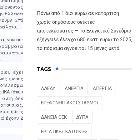
 υποτίμηση
αίρνοντας
την Ελλάδα
Πάνω από 1 δισ. ευρώ σε κατάρτιση
στούμε από
χωρίς δημόσιους δείκτες
εφάλαιο.
αποτελέσματος — Το Ελεγκτικό Συνέδριο
α voucher
εξήγγειλε έλεγχο 680 εκατ. ευρώ το 2025,
ρογράμματα
το πόρισμα αγνοείται 15 μήνες μετά
γραμμάτων
.
TAGS
ιοι, έχει
νός είδους
αποτέλεσμα
ΑΔΕΔΥ
ΑΝΕΡΓΙΑ
ΑΠΕΡΓΙΑ
 ΙΚΑ (όπου
 αυτή δεν
ΒΡΕΦΟΝΗΠΙΑΚΟΙ ΣΤΑΘΜΟΙ
 απουσίας,
κρατήσεις
ΔΑΝΕΙΑ ΟΕΚ
ΔΥΠΑ
τά έχουν 2
ΕΡΓΑΤΙΚΕΣ ΚΑΤΟΙΚΙΕΣ