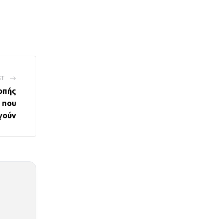
ST
οπής
 που
γούν