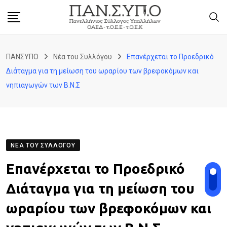
Skip
to
content
ΠΑΝΣΥΠΟ
Νέα του Συλλόγου
Επανέρχεται το Προεδρικό
Διάταγμα για τη μείωση του ωραρίου των βρεφοκόμων και
νηπιαγωγών των Β.Ν.Σ
ΝΈΑ ΤΟΥ ΣΥΛΛΌΓΟΥ
Επανέρχεται το Προεδρικό
Διάταγμα για τη μείωση του
ωραρίου των βρεφοκόμων και