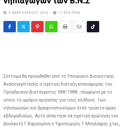
νηπιαγωγών των Β.Ν.Σ
9 ΦΕΒΡΟΥΑΡΊΟΥ, 2016
11 ΈΤΗ ΠΡΙΝ
Pinterest
Whatsapp
Print
Share
Tiktok
via
Email
Σύντομα θα προωθηθεί από το Υπουργείο Διοικητικής
Ανασυγκρότησης η σχετική διάταξη επαναφοράς του
Προεδρικού Διατάγματος 588/1988 , σύμφωνα με το
οποίο το ωράριο εργασίας για τους κλάδους των
νηπιαγωγών και βρεφονηπιοκόμων ήταν τριάντα ώρες
εβδομαδιαίως. Αυτό απάντησε σε σχετική ερώτηση του
βουλευτή Γ.Καρασμάνη ο Υφυπουργός Γ.Μπαλάφας χτες,