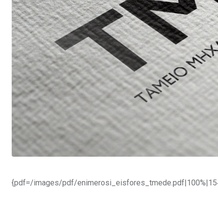
{pdf=/images/pdf/enimerosi_eisfores_tmede.pdf|100%|15