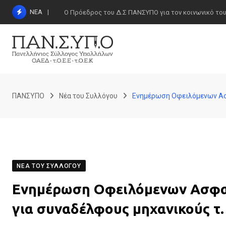
Skip
ΝΕΑ
Ο Πρόεδρος του Δ.Σ ΠΑΝΣΥΠΟ για τον κοινωνικό τουρι
to
content
ΠΑΝΣΥΠΟ
Νέα του Συλλόγου
Ενημέρωση Οφειλόμενων Ασφ
ΝΈΑ ΤΟΥ ΣΥΛΛΌΓΟΥ
Ενημέρωση Οφειλόμενων Ασφαλ
για συναδέλφους μηχανικούς τ.