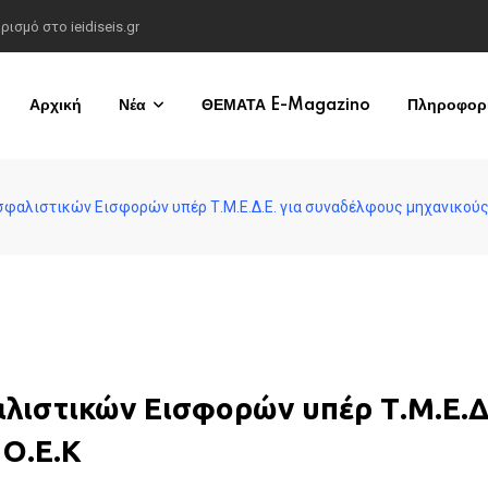
σμό στο ieidiseis.gr
Αρχική
Νέα
ΘΕΜΑΤΑ E-Magazino
Πληροφορί
αλιστικών Εισφορών υπέρ Τ.Μ.Ε.Δ.Ε. για συναδέλφους μηχανικούς τ
ιστικών Εισφορών υπέρ Τ.Μ.Ε.Δ
 Ο.Ε.Κ