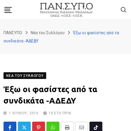
Skip
to
content
ΠΑΝΣΥΠΟ
Νέα του Συλλόγου
Έξω οι φασίστες από τα
συνδικάτα -ΑΔΕΔΥ
ΝΈΑ ΤΟΥ ΣΥΛΛΌΓΟΥ
Έξω οι φασίστες από τα
συνδικάτα -ΑΔΕΔΥ
1 ΙΟΥΝΊΟΥ, 2016
10 ΈΤΗ ΠΡΙΝ