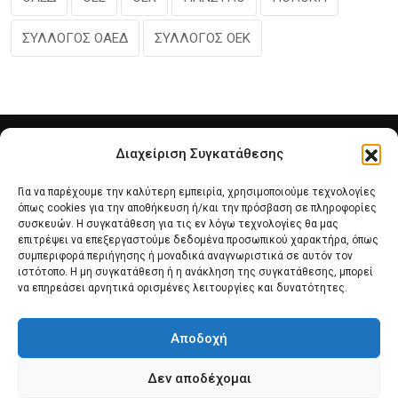
ΣΥΛΛΟΓΟΣ ΟΑΕΔ
ΣΥΛΛΟΓΟΣ ΟΕΚ
Διαχείριση Συγκατάθεσης
Για να παρέχουμε την καλύτερη εμπειρία, χρησιμοποιούμε τεχνολογίες
όπως cookies για την αποθήκευση ή/και την πρόσβαση σε πληροφορίες
συσκευών. Η συγκατάθεση για τις εν λόγω τεχνολογίες θα μας
επιτρέψει να επεξεργαστούμε δεδομένα προσωπικού χαρακτήρα, όπως
συμπεριφορά περιήγησης ή μοναδικά αναγνωριστικά σε αυτόν τον
Αρχική
Νέα του Συλλόγου
Θέματα e-Magazino
ιστότοπο. Η μη συγκατάθεση ή η ανάκληση της συγκατάθεσης, μπορεί
να επηρεάσει αρνητικά ορισμένες λειτουργίες και δυνατότητες.
Δ.Σ. ΠΑΝΣΥΠΟ
Επικοινωνία
Αποδοχή
Πολιτική Cookies (ΕΕ)
Δεν αποδέχομαι