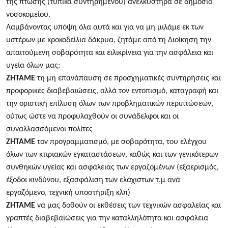
της πτώσης (τυπικά συντηρημένου) ανελκυστήρα σε δημόσιο
νοσοκομείου.
Λαμβάνοντας υπόψη όλα αυτά και για να μη μιλάμε εκ των
υστέρων με κροκοδείλια δάκρυα, ζητάμε από τη Διοίκηση την
απαιτούμενη σοβαρότητα και ειλικρίνεια για την ασφάλεια και
υγεία όλων μας:
ΖΗΤΑΜΕ
τη μη επανάπαυση σε προσχηματικές συντηρήσεις και
προφορικές διαβεβαιώσεις, αλλά τον εντοπισμό, καταγραφή και
την οριστική επίλυση όλων των προβληματικών περιπτώσεων,
ούτως ώστε να προφυλαχθούν οι συνάδελφοι και οι
συναλλασσόμενοι πολίτες
ΖΗΤΑΜΕ
τον προγραμματισμό, με σοβαρότητα, του ελέγχου
όλων των κτιριακών εγκαταστάσεων, καθώς και των γενικότερων
συνθηκών υγείας και ασφάλειας των εργαζομένων (εξαερισμός,
έξοδοι κινδύνου, εξασφάλιση των ελάχιστων τ.μ ανά
εργαζόμενο, τεχνική υποστήριξη κλπ)
ΖΗΤΑΜΕ
να μας δοθούν οι εκθέσεις των τεχνικών ασφαλείας και
γραπτές διαβεβαιώσεις για την καταλληλότητα και ασφάλεια