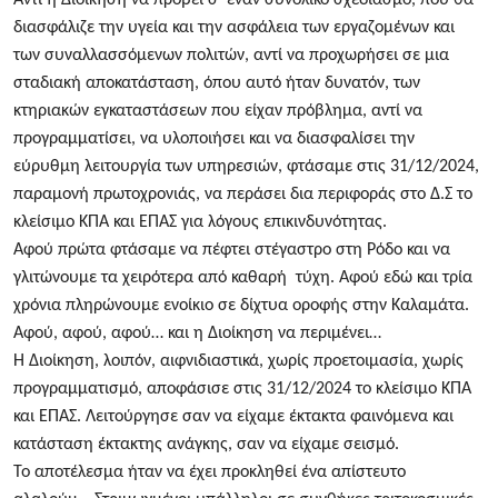
διασφάλιζε την υγεία και την ασφάλεια των εργαζομένων και
των συναλλασσόμενων πολιτών, αντί να προχωρήσει σε μια
σταδιακή αποκατάσταση, όπου αυτό ήταν δυνατόν, των
κτηριακών εγκαταστάσεων που είχαν πρόβλημα, αντί να
προγραμματίσει, να υλοποιήσει και να διασφαλίσει την
εύρυθμη λειτουργία των υπηρεσιών, φτάσαμε στις 31/12/2024,
παραμονή πρωτοχρονιάς, να περάσει δια περιφοράς στο Δ.Σ το
κλείσιμο ΚΠΑ και ΕΠΑΣ για λόγους επικινδυνότητας.
Αφού πρώτα φτάσαμε να πέφτει στέγαστρο στη Ρόδο και να
γλιτώνουμε τα χειρότερα από καθαρή τύχη. Αφού εδώ και τρία
χρόνια πληρώνουμε ενοίκιο σε δίχτυα οροφής στην Καλαμάτα.
Αφού, αφού, αφού… και η Διοίκηση να περιμένει…
Η Διοίκηση, λοιπόν, αιφνιδιαστικά, χωρίς προετοιμασία, χωρίς
προγραμματισμό, αποφάσισε στις 31/12/2024 το κλείσιμο ΚΠΑ
και ΕΠΑΣ. Λειτούργησε σαν να είχαμε έκτακτα φαινόμενα και
κατάσταση έκτακτης ανάγκης, σαν να είχαμε σεισμό.
Το αποτέλεσμα ήταν να έχει προκληθεί ένα απίστευτο