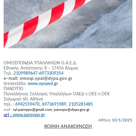
ΟΜΟΣΠΟΝΔΙΑ ΥΠΑΛΛΗΛΩΝ Ο.Α.Ε.Δ.
Εθνικής Αντίστασης 8 – 17456 Άλιμος
Τηλ.
2109989647-6973309354
e
–
mail
:
omosp
.
ypal
@
dypa
.
gov
.
gr
Ιστοσελίδα:
www.oyoaed.gr
ΠΑΝΣΥΠΟ
Πανελλήνιος Σύλλογος Υπαλλήλων ΟΑΕΔ-τ.ΟΕΕ-τ.ΟΕΚ
Σολωμού 60, Αθήνα
τηλ. :
6942559470, 6973691989
,
2105281485
mail
:
syl
.
pansypo
@
gmail
.
com
,
pansypo
@
dypa
.
gov
.
gr
url :
www.pansypo.gr
Αθήνα
10/1/2025
ΚΟΙΝΗ ΑΝΑΚΟΙΝΩΣΗ