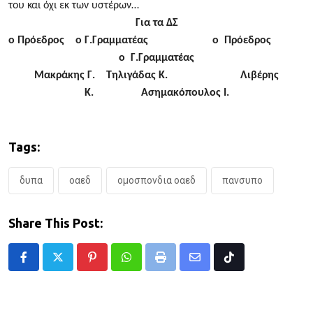
του και όχι εκ των υστέρων…
Για τα ΔΣ
ο Πρόεδρος ο Γ.Γραμματέας ο Πρόεδρος
ο Γ.Γραμματέας
Μακράκης Γ. Τηλιγάδας Κ. Λιβέρης
Κ. Ασημακόπουλος Ι.
Tags:
δυπα
οαεδ
ομοσπονδια οαεδ
πανσυπο
Share This Post:
Pinterest
Whatsapp
Print
Share
Tiktok
via
Email