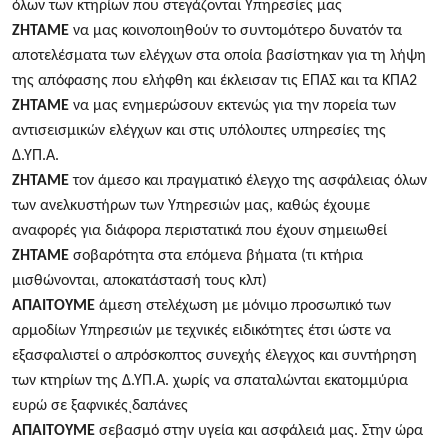
όλων των κτηρίων που στεγάζονται Υπηρεσίες μας
ΖΗΤΑΜΕ
να μας κοινοποιηθούν το συντομότερο δυνατόν τα
αποτελέσματα των ελέγχων στα οποία βασίστηκαν για τη λήψη
της απόφασης που ελήφθη και έκλεισαν τις ΕΠΑΣ και τα ΚΠΑ2
ΖΗΤΑΜΕ
να μας ενημερώσουν εκτενώς για την πορεία των
αντισεισμικών ελέγχων και στις υπόλοιπες υπηρεσίες της
Δ.ΥΠ.Α.
ΖΗΤΑΜΕ
τον άμεσο και πραγματικό έλεγχο της ασφάλειας όλων
των ανελκυστήρων των Υπηρεσιών μας, καθώς έχουμε
αναφορές για διάφορα περιστατικά που έχουν σημειωθεί
ΖΗΤΑΜΕ
σοβαρότητα στα επόμενα βήματα (τι κτήρια
μισθώνονται, αποκατάστασή τους κλπ)
ΑΠΑΙΤΟΥΜΕ
άμεση στελέχωση με μόνιμο προσωπικό των
αρμοδίων Υπηρεσιών με τεχνικές ειδικότητες έτσι ώστε να
εξασφαλιστεί ο απρόσκοπτος συνεχής έλεγχος και συντήρηση
των κτηρίων της Δ.ΥΠ.Α. χωρίς να σπαταλώνται εκατομμύρια
ευρώ σε ξαφνικέςͺδαπάνες
ΑΠΑΙΤΟΥΜΕ
σεβασμό στην υγεία και ασφάλειά μας. Στην ώρα