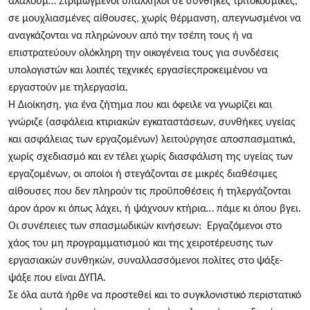
αλαλούμ… Στριμωγμένοι υπάλληλοι σε συνθήκες τριτοκοσμικές,
σε μουχλιασμένες αίθουσες, χωρίς θέρμανση, απεγνωσμένοι να
αναγκάζονται να πληρώνουν από την τσέπη τους ή να
επιστρατεύουν ολόκληρη την οικογένεια τους για συνδέσεις
υπολογιστών και λοιπές τεχνικές εργασίεςπροκειμένου να
εργαστούν με τηλεργασία.
Η Διοίκηση, για ένα ζήτημα που και όφειλε να γνωρίζει και
γνώριζε (ασφάλεια κτιριακών εγκαταστάσεων, συνθήκες υγείας
και ασφάλειας των εργαζομένων) λειτούργησε αποσπασματικά,
χωρίς σχεδιασμό και εν τέλει χωρίς διασφάλιση της υγείας των
εργαζομένων, οι οποίοι ή στεγάζονται σε μικρές διαθέσιμες
αίθουσες που δεν πληρούν τις προϋποθέσεις ή τηλεργάζονται
άρον άρον κι όπως λάχει, ή ψάχνουν κτήρια… πάμε κι όπου βγει.
Οι συνέπειες των σπασμωδικών κινήσεων: Εργαζόμενοι στο
χάος του μη προγραμματισμού και της χειροτέρευσης των
εργασιακών συνθηκών, συναλλασσόμενοι πολίτες στο ψάξε-
ψάξε που είναι ΔΥΠΑ.
Σε όλα αυτά ήρθε να προστεθεί και το συγκλονιστικό περιστατικό