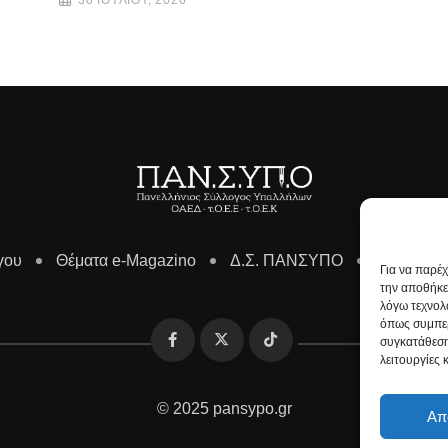
γου
Θέματα e-Magazino
Δ.Σ. ΠΑΝΣΥΠΟ
Επικοινω
Για να παρέ
την αποθήκε
λόγω τεχνολ
όπως συμπερ
συγκατάθεση
λειτουργίες 
© 2025 pansypo.gr
Απ