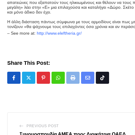
απατεώνες που εξαπατούν τους ηλικιωμένους και θέλουν να τους 
μεγάλη» λέει στην «Ε» μια επιλαχούσα και καταλήγει «Δώρο. Σκέτ
και μόνο άδικο δεν έχει.
Η άλλη διάσταση πάντως σύμφωνα με τους αρμοδίους είναι πως μπο
τονίζουν «θα ψάχνουμε τους επιλαχόντες όσα χρόνια και αν περά
– See more at:
http://www.eleftheria.gr/
Share This Post:
Pinterest
Whatsapp
Print
Share
Tiktok
via
Email
PREVIOUS POST
Συνομοσπονδία ΑΜΕΑ προς Διοικήτρια ΟΑΕΔ