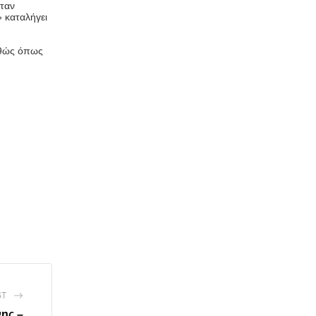
ήταν
 καταλήγει
αθώς όπως
ST
νης –