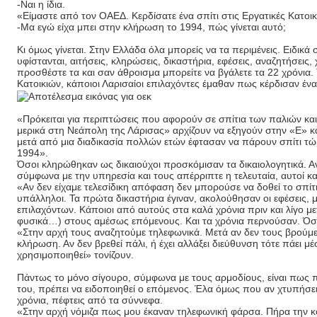
-Ναι η ίδια.
«Είμαστε από τον ΟΑΕΔ. Κερδίσατε ένα σπίτι στις Εργατικές Κατοικ
-Μα εγώ είχα μπει στην κλήρωση το 1994, πώς γίνεται αυτό;
Κι όμως γίνεται. Στην Ελλάδα όλα μπορείς να τα περιμένεις. Ειδικ
υφίστανται, αιτήσεις, κληρώσεις, δικαστήρια, εφέσεις, αναζητήσεις
προσθέστε τα και σαν άθροισμα μπορείτε να βγάλετε τα 22 χρόνια.
Κατοικιών, κάποιοι Λαρισαίοι επιλαχόντες έμαθαν πως κέρδισαν έ
«Πρόκειται για περιπτώσεις που αφορούν σε σπίτια των παλιών κα
μερικά στη Νεάπολη της Λάρισας» αρχίζουν να εξηγούν στην «Ε» κα
μετά από μια διαδικασία πολλών ετών έφτασαν να πάρουν σπίτι τώρ
1994».
Όσοι κληρώθηκαν ως δικαιούχοι προσκόμισαν τα δικαιολογητικά. Αν 
σύμφωνα με την υπηρεσία και τους απέρριπτε η τελευταία, αυτοί κα
«Αν δεν είχαμε τελεσίδικη απόφαση δεν μπορούσε να δοθεί το σπίτ
υπάλληλοι. Τα πρώτα δικαστήρια έγιναν, ακολούθησαν οι εφέσεις, 
επιλαχόντων. Κάποιοι από αυτούς στα καλά χρόνια πριν και λίγο με
φυσικά…) στους αμέσως επόμενους. Και τα χρόνια περνούσαν. Όσ
«Στην αρχή τους αναζητούμε τηλεφωνικά. Μετά αν δεν τους βρούμε
κλήρωση. Αν δεν βρεθεί πάλι, ή έχει αλλάξει διεύθυνση τότε πάει
χρησιμοποιηθεί» τονίζουν.
Πάντως το μόνο σίγουρο, σύμφωνα με τους αρμοδίους, είναι πως π
του, πρέπει να ειδοποιηθεί ο επόμενος. Έλα όμως που αν χτυπήσει
χρόνια, πέφτεις από τα σύννεφα.
«Στην αρχή νόμιζα πως μου έκαναν τηλεφωνική φάρσα. Πήρα την 