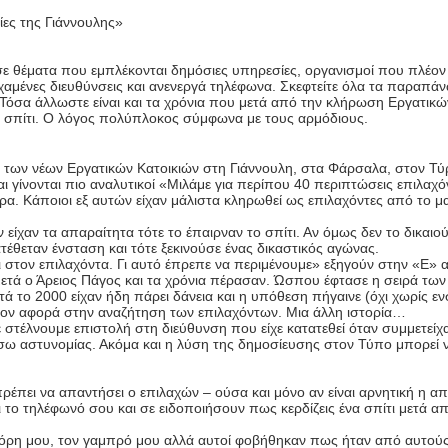
ίες της Γιάννουλης»
ά σε θέματα που εμπλέκονται δημόσιες υπηρεσίες, οργανισμοί που πλέον
, χαμένες διευθύνσεις και ανενεργά τηλέφωνα. Σκεφτείτε όλα τα παραπάν
 Τόσα άλλωστε είναι και τα χρόνια που μετά από την κλήρωση Εργατικώ
να σπίτι. Ο λόγος πολύπλοκος σύμφωνα με τους αρμόδιους.
ι των νέων Εργατικών Κατοικιών στη Γιάννουλη, στα Φάρσαλα, στον Τύ
ι γίνονται πιο αναλυτικοί «Μιλάμε για περίπου 40 περιπτώσεις επιλαχ
α. Κάποιοι εξ αυτών είχαν μάλιστα κληρωθεί ως επιλαχόντες από το μ
είχαν τα απαραίτητα τότε το έπαιρναν το σπίτι. Αν όμως δεν το δικαιο
τέθεταν ένσταση και τότε ξεκινούσε ένας δικαστικός αγώνας.
ι στον επιλαχόντα. Γι αυτό έπρεπε να περιμένουμε» εξηγούν στην «Ε» 
μετά ο Άρειος Πάγος και τα χρόνια πέρασαν. Ώσπου έφτασε η σειρά των
τά το 2000 είχαν ήδη πάρει δάνεια και η υπόθεση πήγαινε (όχι χωρίς εν
ον αφορά στην αναζήτηση των επιλαχόντων. Μια άλλη ιστορία…
 στέλνουμε επιστολή στη διεύθυνση που είχε κατατεθεί όταν συμμετείχ
 μέσω αστυνομίας. Ακόμα και η λύση της δημοσίευσης στον Τύπο μπορεί 
ρέπει να απαντήσει ο επιλαχών – ούσα και μόνο αν είναι αρνητική η α
 το τηλέφωνό σου και σε ειδοποιήσουν πως κερδίζεις ένα σπίτι μετά α
κόρη μου, τον γαμπρό μου αλλά αυτοί φοβήθηκαν πως ήταν από αυτού