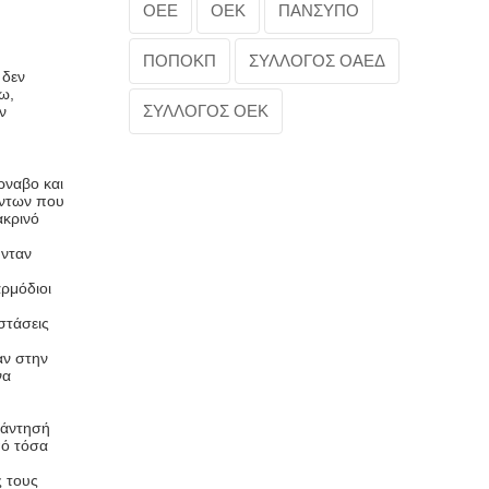
ΟΕΕ
ΟΕΚ
ΠΑΝΣΥΠΟ
ΠΟΠΟΚΠ
ΣΥΛΛΟΓΟΣ ΟΑΕΔ
 δεν
ω,
ΣΥΛΛΟΓΟΣ ΟΕΚ
ν
ρναβο και
όντων που
ακρινό
ύνταν
αρμόδιοι
στάσεις
αν στην
να
πάντησή
πό τόσα
ς τους