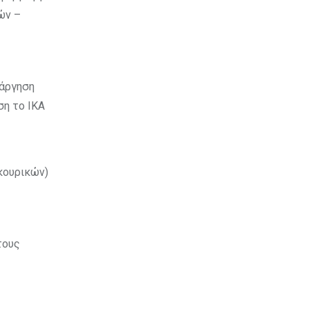
ών –
τάργηση
ση το ΙΚΑ
κουρικών)
τους