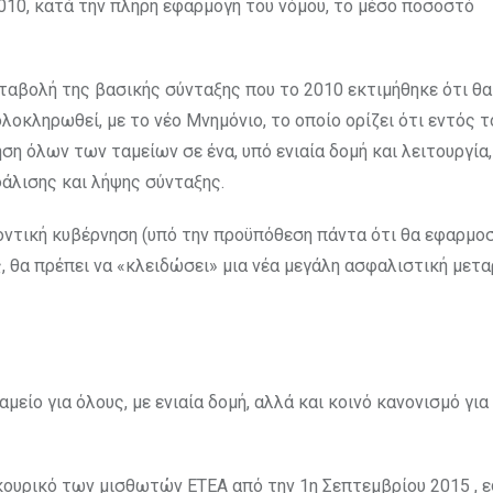
010, κατά την πλήρη εφαρμογή του νόμου, το μέσο ποσοστό
αβολή της βασικής σύνταξης που το 2010 εκτιμήθηκε ότι θα 
λοκληρωθεί, με το νέο Μνημόνιο, το οποίο ορίζει ότι εντός τ
ση όλων των ταμείων σε ένα, υπό ενιαία δομή και λειτουργία,
άλισης και λήψης σύνταξης.
οντική κυβέρνηση (υπό την προϋπόθεση πάντα ότι θα εφαρμοσ
 θα πρέπει να «κλειδώσει» μια νέα μεγάλη ασφαλιστική μετα
μείο για όλους, με ενιαία δομή, αλλά και κοινό κανονισμό για
ουρικό των μισθωτών ETEA από την 1η Σεπτεμβρίου 2015 , 