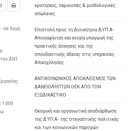
κρατήσεις, περικοπές & μισθολογικές
Share
Print
απώλειες
via
Email
 -σε δομή
Επιστολή προς τη Διοικήτρια Δ.ΥΠ.Α-
Αποσαφήνιση και ενιαία υπαγωγή της
πρακτικής άσκησης και της
αι
σπουδαστικής άδειας στις υπηρεσίες
 του ΔΝΤ
Απασχόλησης
ΑΝΤΙΚΟΙΝΩΝΙΚΟΣ ΑΠΟΚΛΕΙΣΜΟΣ ΤΩΝ
Εργασίας
ΔΑΝΕΙΟΛΗΠΤΩΝ ΟΕΚ ΑΠΟ ΤΟΝ
ΕΞΩΔΙΚΑΣΤΙΚΟ
 1.000
Θεσμική και οργανωτική αναδιάρθωση
ρώ.
της Δ.ΥΠ.Α- της στεγαστικής πολιτικής
και των κοινωνικών παροχών