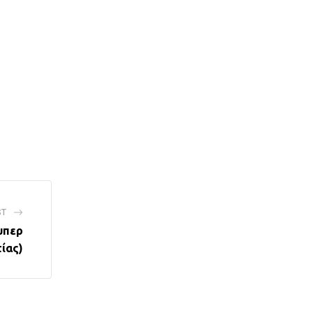
ST
υπερ
ίας)