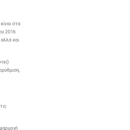
είναι στα
ου 2016
 αλλά και
τεί)
ρρύθμιση,
 τις
εφαρμογή