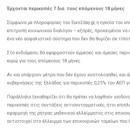
Έρχονται περικοπές 7 δισ. τους επόμενους 18 μήνες
Σύμφωνα με πληροφορίες του Εuro2day.gr, η ηγεσία του 
επιτροπή κοινωνικού διαλόγου – εξπρές, προκειμένου να 
ένα νέο ασφαλιστικό σύστημα που δεν θα θυμίζει σε τίποτ
Στο ενδιάμεσο, θα εφαρμοστούν έμμεσες και άμεσες περικ
ευρώ για τους επόμενους 18 μήνες.
Αν και υπάρχουν μέτρα που δεν έχουν κοστολογηθεί, και ά
κυβερνήσεις της Ελλάδας για περικοπές 0,25% του ΑΕΠ για 
Παράλληλα ξεκαθαρίζει ότι θα πρέπει να ληφθούν ισοδύνα
περικοπές στις συντάξεις αντισυνταγματικές, ήτοι επιπλέ
εφαρμογή της ρήτρας μηδενικού ελλείμματος στις επικουρι
αντιστοιχεί στο έλλειμμα των επικουρικών ταμείων που θ