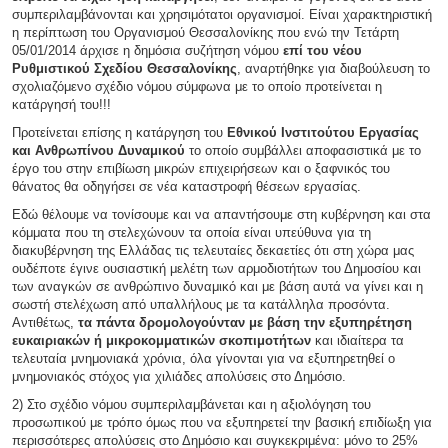
συμπεριλαμβάνονται και χρησιμότατοι οργανισμοί. Είναι χαρακτηριστική
η περίπτωση του Οργανισμού Θεσσαλονίκης που ενώ την Τετάρτη
05/01/2014 άρχισε η δημόσια συζήτηση νόμου
επί του νέου
Ρυθμιστικού Σχεδίου Θεσσαλονίκης
, αναρτήθηκε για διαβούλευση το
σχολιαζόμενο σχέδιο νόμου σύμφωνα με το οποίο προτείνεται η
κατάργησή του!!!
Προτείνεται επίσης η κατάργηση του
Εθνικού Ινστιτούτου Εργασίας
και Ανθρωπίνου Δυναμικού
το οποίο συμβάλλει αποφασιστικά με το
έργο του στην επιβίωση μικρών επιχειρήσεων και ο ξαφνικός του
θάνατος θα οδηγήσει σε νέα καταστροφή θέσεων εργασίας.
Εδώ θέλουμε να τονίσουμε και να απαντήσουμε στη κυβέρνηση και στα
κόμματα που τη στελεχώνουν τα οποία είναι υπεύθυνα για τη
διακυβέρνηση της Ελλάδας τις τελευταίες δεκαετίες ότι στη χώρα μας
ουδέποτε έγινε ουσιαστική μελέτη των αρμοδιοτήτων του Δημοσίου και
των αναγκών σε ανθρώπινο δυναμικό και με βάση αυτά να γίνει και η
σωστή στελέχωση από υπαλλήλους με τα κατάλληλα προσόντα.
Αντιθέτως,
τα πάντα δρομολογούνταν με βάση την εξυπηρέτηση
ευκαιριακών ή μικροκομματικών σκοπιμοτήτων
και ιδιαίτερα τα
τελευταία μνημονιακά χρόνια, όλα γίνονται για να εξυπηρετηθεί ο
μνημονιακός στόχος για χιλιάδες απολύσεις στο Δημόσιο.
2) Στο σχέδιο νόμου συμπεριλαμβάνεται και η αξιολόγηση του
προσωπικού με τρόπο όμως που να εξυπηρετεί την βασική επιδίωξη για
περισσότερες απολύσεις στο Δημόσιο και συγκεκριμένα: μόνο το 25%