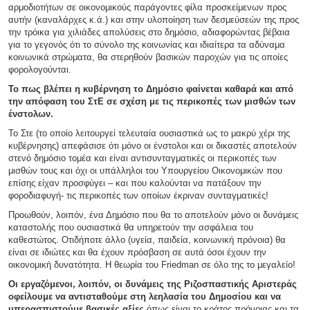
αρμοδιοτήτων σε οικονομικούς παράγοντες φίλα προσκείμενων προς
αυτήν (καναλάρχες κ.ά.) και στην υλοποίηση των δεσμεύσεών της προς
την τρόικα για χιλιάδες απολύσεις στο δημόσιο, αδιαφορώντας βέβαια
για το γεγονός ότι το σύνολο της κοινωνίας και ιδιαίτερα τα αδύναμα
κοινωνικά στρώματα, θα στερηθούν βασικών παροχών για τις οποίες
φορολογούνται.
Το πως βλέπει η κυβέρνηση το Δημόσιο φαίνεται καθαρά και από
την απόφαση του ΣτΕ σε σχέση με τις περικοπές των μισθών των
ένστολων.
Το Στε (το οποίο λειτουργεί τελευταία ουσιαστικά ως το μακρύ χέρι της
κυβέρνησης) απεφάσισε ότι μόνο οι ένστολοι και οι δικαστές αποτελούν
στενό δημόσιο τομέα και είναι αντισυνταγματικές οι περικοπές των
μισθών τους και όχι οι υπάλληλοι του Υπουργείου Οικονομικών που
επίσης είχαν προσφύγει – και που καλούνται να πατάξουν την
φοροδιαφυγή- τις περικοπές των οποίων έκριναν συνταγματικές!
Προωθούν, λοιπόν, ένα Δημόσιο που θα το αποτελούν μόνο οι δυνάμεις
καταστολής που ουσιαστικά θα υπηρετούν την ασφάλεια του
καθεστώτος. Οτιδήποτε άλλο (υγεία, παιδεία, κοινωνική πρόνοια) θα
είναι σε ιδιώτες και θα έχουν πρόσβαση σε αυτά όσοι έχουν την
οικονομική δυνατότητα. Η θεωρία του Friedman σε όλο της το μεγαλείο!
Οι εργαζόμενοι, λοιπόν, οι δυνάμεις της Ριζοσπαστικής Αριστεράς
οφείλουμε να αντισταθούμε στη λεηλασία του Δημοσίου και να
υπερασπιστούμε βασικές αξίες
όπως είναι το κράτος πρόνοιας και τα