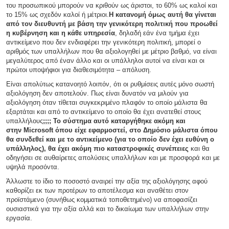
του προσωπικού μπορούν να κριθούν ως άριστοι, το 60% ως καλοί και
το 15% ως σχεδόν καλοί ή μέτριοι.
Η κατανομή όμως αυτή θα γίνεται
από τον διευθυντή με βάση την γενικότερη πολιτική που προωθεί
η κυβέρνηση και η κάθε υπηρεσία
, δηλαδή εάν ένα τμήμα έχει
αντικείμενο που δεν ενδιαφέρει την γενικότερη πολιτική, μπορεί ο
αριθμός των υπαλλήλων που θα αξιολογηθεί με μέτριο βαθμό, να είναι
μεγαλύτερος από έναν άλλο και οι υπάλληλοι αυτοί να είναι και οι
πρώτοι υποψήφιοι για διαθεσιμότητα – απόλυση.
Είναι απολύτως κατανοητό λοιπόν, ότι οι ρυθμίσεις αυτές μόνο σωστή
αξιολόγηση δεν αποτελούν. Πως είναι δυνατόν να μιλούν για
αξιολόγηση όταν τίθεται συγκεκριμένο πλαφόν το οποίο μάλιστα θα
εξαρτάται και από το αντικείμενο το οποίο θα έχει ανατεθεί στους
υπαλλήλους
;;;; Το σύστημα αυτό καταργήθηκε ακόμη και
στην
Microsoft
όπου είχε εφαρμοστεί, στο Δημόσιο μάλιστα όπου
θα συνδεθεί και με το αντικείμενο (για το οποίο δεν έχει ευθύνη ο
υπάλληλος), θα έχει ακόμη πιο καταστροφικές συνέπειες
και θα
οδηγήσει σε αυθαίρετες απολύσεις υπαλλήλων και με προσφορά και με
υψηλά προσόντα.
Άλλωστε το ίδιο το ποσοστό αναιρεί την αξία της αξιολόγησης αφού
καθορίζει εκ των προτέρων το αποτέλεσμα και αναθέτει στον
προϊστάμενο (συνήθως κομματικά τοποθετημένο) να αποφασίζει
ουσιαστικά για την αξία αλλά και το δικαίωμα των υπαλλήλων στην
εργασία.