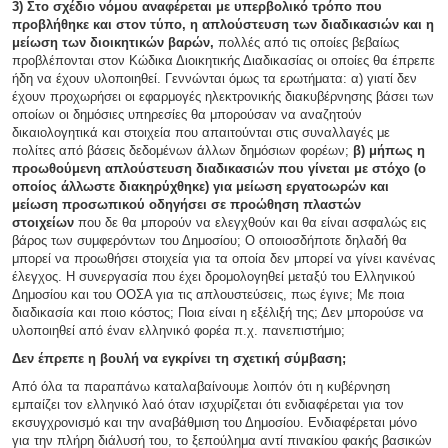
3) Στο σχέδιο νόμου αναφέρεται με υπερβολικό τρόπο που
προβλήθηκε και στον τύπο, η απλούστευση των διαδικασιών και η
μείωση των διοικητικών βαρών,
πολλές από τις οποίες βεβαίως
προβλέπονται στον Κώδικα Διοικητικής Διαδικασίας οι οποίες θα έπρεπε
ήδη να έχουν υλοποιηθεί. Γεννώνται όμως τα ερωτήματα: α) γιατί δεν
έχουν προχωρήσει οι εφαρμογές ηλεκτρονικής διακυβέρνησης βάσει των
οποίων οι δημόσιες υπηρεσίες θα μπορούσαν να αναζητούν
δικαιολογητικά και στοιχεία που απαιτούνται στις συναλλαγές με
πολίτες από βάσεις δεδομένων άλλων δημόσιων φορέων;
β) μήπως η
προωθούμενη απλούστευση διαδικασιών που γίνεται με στόχο (ο
οποίος άλλωστε διακηρύχθηκε) για μείωση εργατοωρών και
μείωση προσωπικού οδηγήσει σε προώθηση πλαστών
στοιχείων
που δε θα μπορούν να ελεγχθούν και θα είναι ασφαλώς εις
βάρος των συμφερόντων του Δημοσίου; Ο οποιοσδήποτε δηλαδή θα
μπορεί να προωθήσει στοιχεία για τα οποία δεν μπορεί να γίνει κανένας
έλεγχος. Η συνεργασία που έχει δρομολογηθεί μεταξύ του Ελληνικού
Δημοσίου και του ΟΟΣΑ για τις απλουστεύσεις, πως έγινε; Με ποια
διαδικασία και ποιο κόστος; Ποια είναι η εξέλιξή της; Δεν μπορούσε να
υλοποιηθεί από έναν ελληνικό φορέα π.χ. πανεπιστήμιο;
Δεν έπρεπε η βουλή να εγκρίνει τη σχετική σύμβαση;
Από όλα τα παραπάνω καταλαβαίνουμε λοιπόν ότι η κυβέρνηση
εμπαίζει τον ελληνικό λαό όταν ισχυρίζεται ότι ενδιαφέρεται για τον
εκσυγχρονισμό και την αναβάθμιση του Δημοσίου. Ενδιαφέρεται μόνο
για την πλήρη διάλυσή του, το ξεπούλημα αντί πινακίου φακής βασικών