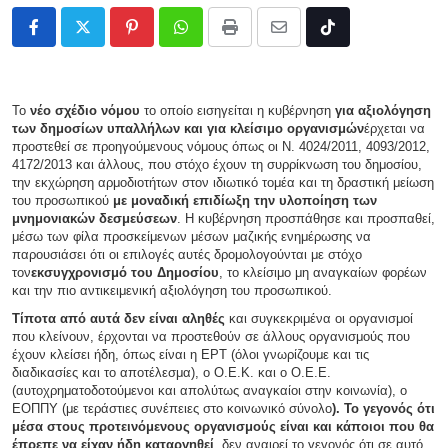
Pinterest
Whatsapp
Print
Share
Tiktok
via
Email
Το
νέο σχέδιο νόμου
το οποίο εισηγείται η κυβέρνηση
για αξιολόγηση
των δημοσίων υπαλλήλων και για κλείσιμο οργανισμών
έρχεται να
προστεθεί σε προηγούμενους νόμους όπως οι Ν. 4024/2011, 4093/2012,
4172/2013 και άλλους, που στόχο έχουν τη συρρίκνωση του δημοσίου,
την εκχώρηση αρμοδιοτήτων στον ιδιωτικό τομέα και τη δραστική μείωση
του προσωπικού
με μοναδική επιδίωξη την υλοποίηση των
μνημονιακών δεσμεύσεων
. Η κυβέρνηση προσπάθησε και προσπαθεί,
μέσω των φίλα προσκείμενων μέσων μαζικής ενημέρωσης να
παρουσιάσει ότι οι επιλογές αυτές δρομολογούνται με στόχο
τον
εκσυγχρονισμό του Δημοσίου
, το κλείσιμο μη αναγκαίων φορέων
και την πιο αντικειμενική αξιολόγηση του προσωπικού.
Τίποτα από αυτά δεν είναι αληθές
και συγκεκριμένα οι οργανισμοί
που κλείνουν, έρχονται να προστεθούν σε άλλους οργανισμούς που
έχουν κλείσει ήδη, όπως είναι η ΕΡΤ (όλοι γνωρίζουμε και τις
διαδικασίες και το αποτέλεσμα), ο Ο.Ε.Κ. και ο Ο.Ε.Ε.
(αυτοχρηματοδοτούμενοι και απολύτως αναγκαίοι στην κοινωνία), ο
ΕΟΠΠΥ (με τεράστιες συνέπειες στο κοινωνικό σύνολο
). Το γεγονός ότι
μέσα στους προτεινόμενους οργανισμούς είναι και κάποιοι που θα
έπρεπε να είχαν ήδη καταργηθεί
, δεν αναιρεί το γεγονός ότι σε αυτό